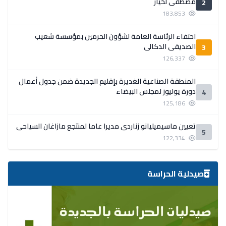
مصطفى لخيار
2
183,853
احتفاء الرئاسة العامة لشؤون الحرمين بمؤسسة شعيب
الصديقي الدكالي
3
126,337
المنطقة الصناعية الغديرة بإقليم الجديدة ضمن جدول أعمال
دورة يوليوز لمجلس البيضاء
4
125,186
تعيين ماسيميليانو زناردي مديرا عاما لمنتجع مازاغان السياحي
5
122,334
صيدلية الحراسة