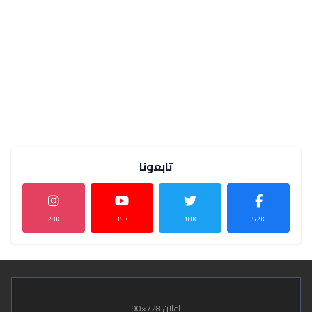
تابعونا
28K
35K
18K
52K
إعلان 728×90