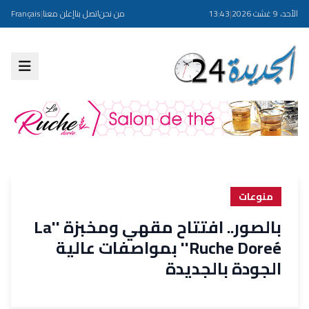
الأحد، 9 غشت 2026
|
13:43
من نحن
اتصل بنا
إعلن معنا
|
Français
منوعات
بالصور.. افتتاح مقهي ومخبزة ''La
Ruche Doreé'' بمواصفات عالية
الجودة بالجديدة