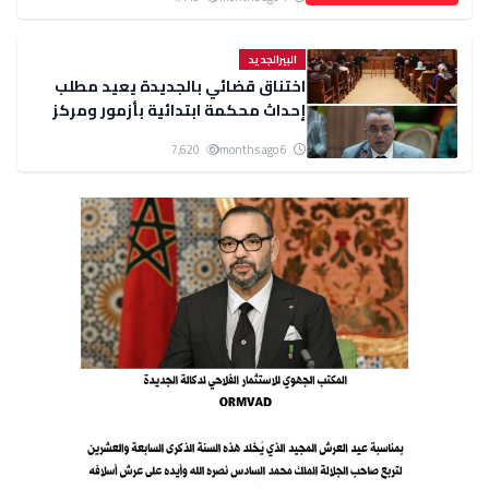
البيرالجديد
اختناق قضائي بالجديدة يعيد مطلب
إحداث محكمة ابتدائية بأزمور ومركز
قضائي ببئر الجديد
7,620
6 months ago