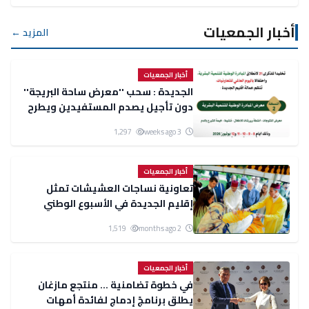
أخبار الجمعيات
المزيد ←
أخبار الجمعيات
الجديدة : سحب ''معرض ساحة البريجة''
دون تأجيل يصدم المستفيدين ويطرح
أسئلة حول تدبير الشأن المحلي
1,297
3 weeks ago
أخبار الجمعيات
تعاونية نساجات العشيشات تمثل
إقليم الجديدة في الأسبوع الوطني
للصناعة التقليدية بأثينا
1,519
2 months ago
أخبار الجمعيات
في خطوة تضامنية ... منتجع مازغان
يطلق برنامجً إدماج لفائدة أمهات