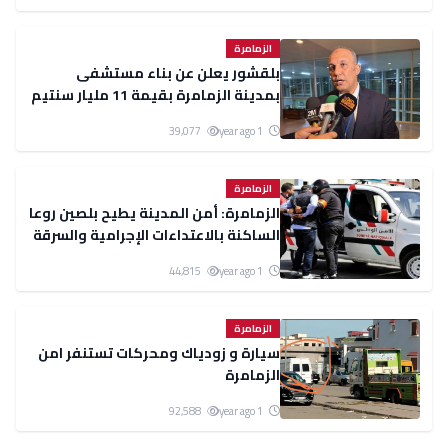
الزمامرة
بلقشور يعلن عن بناء مستشفى
بمدينة الزمامرة بقيمة 11 مليار سنتيم
39,077
1 year ago
الزمامرة
الزمامرة: أمن المدينة يطيح بلصين روعا
الساكنة بالاعتداءات الإجرامية والسرقة
44,815
1 year ago
الزمامرة
سيارة و زودياك ومحركات تستنفر امن
الزمامرة
92,588
1 year ago