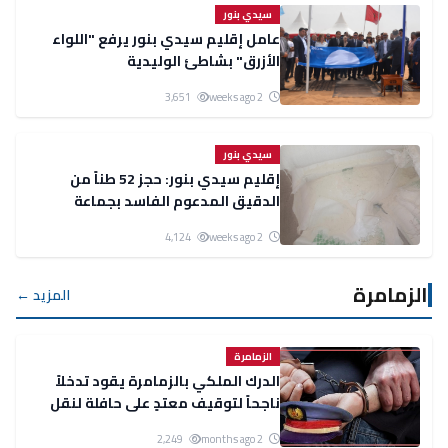
سيدي بنور
عامل إقليم سيدي بنور يرفع "اللواء
الأزرق" بشاطئ الوليدية
3,651
2 weeks ago
سيدي بنور
إقليم سيدي بنور: حجز 52 طناً من
الدقيق المدعوم الفاسد بجماعة
الغربية وإقرار إتلافه
4,124
2 weeks ago
الزمامرة
المزيد ←
الزمامرة
الدرك الملكي بالزمامرة يقود تدخلاً
ناجحاً لتوقيف معتدٍ على حافلة لنقل
المسافرين
2,249
2 months ago