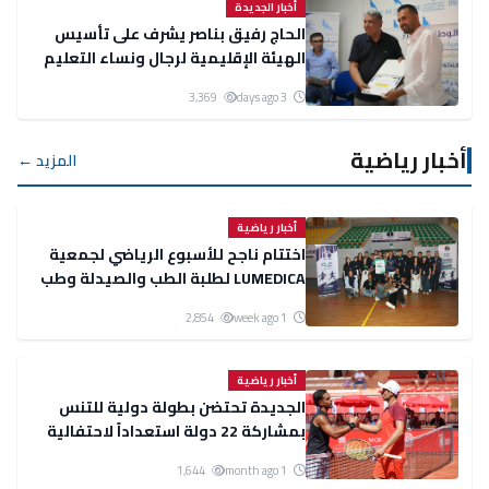
أخبار الجديدة
الحاج رفيق بناصر يشرف على تأسيس
الهيئة الإقليمية لرجال ونساء التعليم
لحزب الأحرار بالجديدة
3,369
3 days ago
أخبار رياضية
المزيد ←
أخبار رياضية
اختتام ناجح للأسبوع الرياضي لجمعية
LUMEDICA لطلبة الطب والصيدلة وطب
الأسنان بالجديدة
2,854
1 week ago
أخبار رياضية
الجديدة تحتضن بطولة دولية للتنس
بمشاركة 22 دولة استعداداً لاحتفالية
مئوية نادي الدفاع الحسني الجديدي
1,644
1 month ago