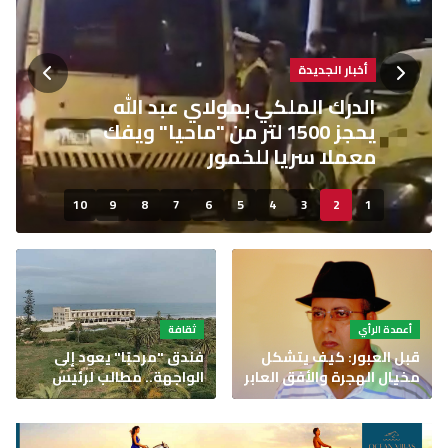
أخبار الجديدة
الدرك الملكي بمولاي عبد الله
يحجز 1500 لتر من "ماحيا" ويفك
معملا سريا للخمور
10
9
8
7
6
5
4
3
2
1
أعمدة الرأي
ثقافة
قبل العبور: كيف يتشكل
فندق "مرحبًا" يعود إلى
مخيال الهجرة والأفق العابر
الواجهة.. مطالب لرئيس
للحدود في المغرب
جماعة الجديدة بخطة لإنقاذ
المعلمة التاريخية