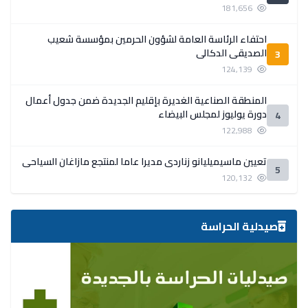
181,656
احتفاء الرئاسة العامة لشؤون الحرمين بمؤسسة شعيب
الصديقي الدكالي
3
124,139
المنطقة الصناعية الغديرة بإقليم الجديدة ضمن جدول أعمال
دورة يوليوز لمجلس البيضاء
4
122,988
تعيين ماسيميليانو زناردي مديرا عاما لمنتجع مازاغان السياحي
5
120,132
صيدلية الحراسة