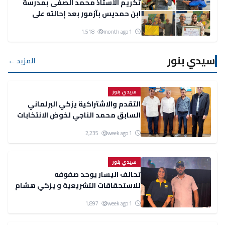
تكريم الأستاذ محمد الصفى بمدرسة
ابن حمديس بآزمور بعد إحالته على
التقاعد
1,518
1 month ago
سيدي بنور
المزيد ←
سيدي بنور
التقدم والاشتراكية يزكي البرلماني
السابق محمد الناجي لخوض الانتخابات
البرلمانية بدائرة سيدي بنور
2,235
1 week ago
سيدي بنور
تحالف اليسار يوحد صفوفه
للاستحقاقات التشريعية و يزكي هشام
عزى مرشحًا بدائرة سيدي بنور
1,897
1 week ago