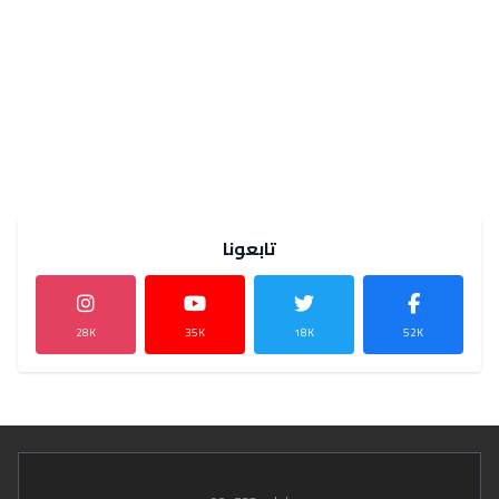
تابعونا
28K
35K
18K
52K