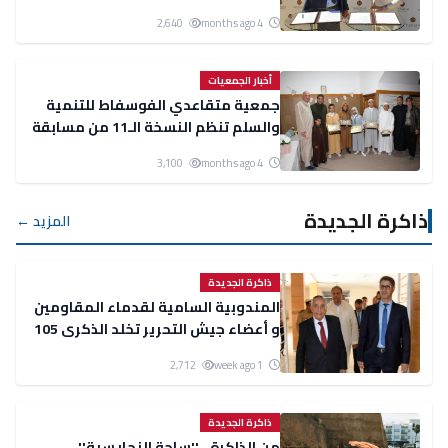
ونساء مركز دار الأمل بالجديدة
2,640
4 months ago
أخبار الجمعيات
جمعية متقاعدي الفوسفاط للتنمية
والسلم تنظم النسخة الـ11 من مسابقة
تجويد القرآن
3,100
4 months ago
ذاكرة الجديدة
المزيد ←
ذاكرة الجديدة
المندوبية السامية لقدماء المقاومين
و أعضاء جيش التحرير تخلد الذكرى 105
لمعركة أنوال المجيدة.
2,712
1 week ago
ذاكرة الجديدة
من الذاكرة.. ''ساحة النحايسية''