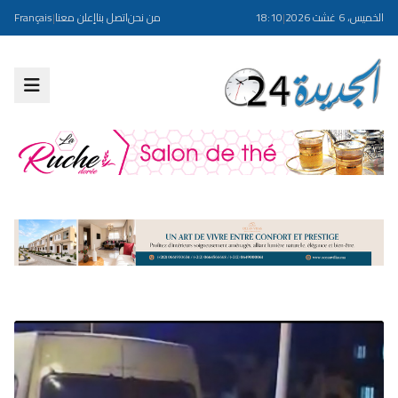
الخميس، 6 غشت 2026
|
18:10
من نحن
اتصل بنا
إعلن معنا
|
Français