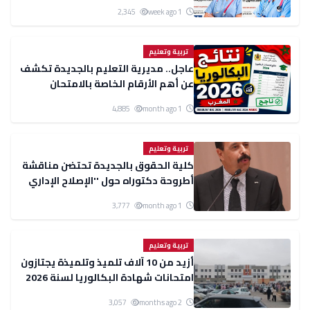
منصب في ألمانيا و100 منصب في كندا
2,345
1 week ago
تربية وتعليم
عاجل.. مديرية التعليم بالجديدة تكشف
عن أهم الأرقام الخاصة بالامتحان
الوطني لنيل شهادة البكالوريا
4,885
1 month ago
تربية وتعليم
كلية الحقوق بالجديدة تحتضن مناقشة
أطروحة دكتوراه حول ''الإصلاح الإداري
والمدرسة العمومية
3,777
1 month ago
تربية وتعليم
أزيد من 10 آلاف تلميذ وتلميذة يجتازون
امتحانات شهادة البكالوريا لسنة 2026
بإقليم الجديدة
3,057
2 months ago