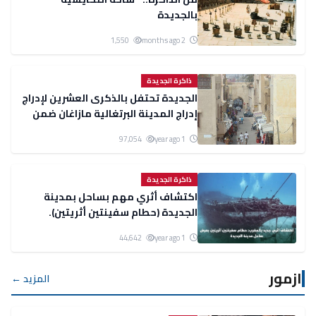
بالجديدة
1,550
2 months ago
ذاكرة الجديدة
الجديدة تحتفل بالذكرى العشرين لإدراج
إدراج المدينة البرتغالية مازاغان ضمن
قائمة التراث العالمي لليونسكو
97,054
1 year ago
ذاكرة الجديدة
اكتشاف أثري مهم بساحل بمدينة
الجديدة (حطام سفينتين أثريتين).
44,642
1 year ago
ازمور
المزيد ←