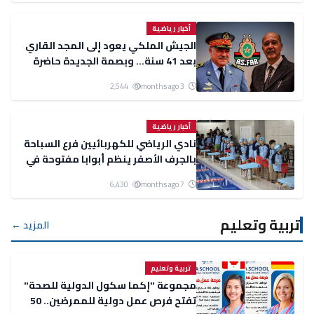
أخبار رياضية
الجيش الملكي يعود إلى المجد القاري
بعد 41 سنة… وبصمة الجديدة حاضرة
بقيادة بوبكر الأيوبي
2,544
3 months ago
أخبار رياضية
نادي الرياضي للكهربائيين فرع السباحة
بالجرف الأصفر ينظم أبوابا مفتوحة في
السباحة بمناسبة عيد المسيرة
6,430
7 months ago
تربية وتعليم
المزيد ←
تربية وتعليم
مجموعة "إكما سكول الدولية للصحة"
تفتح فرص عمل دولية للممرضين.. 50