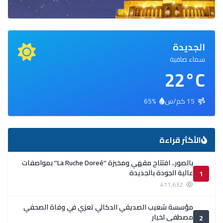
الجديدة
سماء صافية
22°C
15 كم/س
65%
الأكثر قراءة
بالصور.. افتتاح مقهي ومخبزة ''La Ruche Doreé'' بمواصفات
عالية الجودة بالجديدة
1
411,632
مؤسسة شعيب الصديقي الدكالي تعزي في وفاة الصحفي
مصطفى لخيار
2