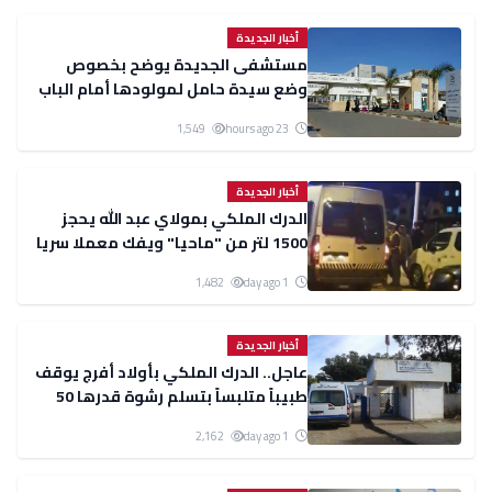
أخبار الجديدة
مستشفى الجديدة يوضح بخصوص
وضع سيدة حامل لمولودها أمام الباب
الرئيسي للمستشفى
1,549
23 hours ago
أخبار الجديدة
الدرك الملكي بمولاي عبد الله يحجز
1500 لتر من "ماحيا" ويفك معملا سريا
للخمور
1,482
1 day ago
أخبار الجديدة
عاجل.. الدرك الملكي بأولاد أفرج يوقف
طبيباً متلبساً بتسلم رشوة قدرها 50
درهماً
2,162
1 day ago