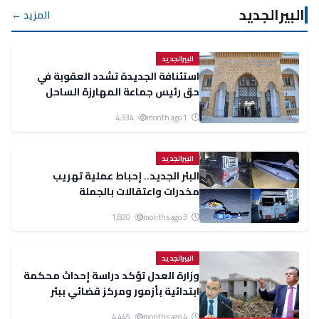
البيرالجديد
المزيد ←
البيرالجديد
استئنافة الجديدة تشدد العقوبة في
حق رئيس جماعة المهارزة الساحل
وترفعها إلى سنة ونصف
4,334
1 month ago
البيرالجديد
البئر الجديد.. إحباط عملية تهريب
مخدرات واعتقالات بالجملة
1,820
3 months ago
البيرالجديد
وزارة العدل تؤكد دراسة إحداث محكمة
ابتدائية بأزمور ومركز قضائي ببئر
الجديد
4,445
4 months ago