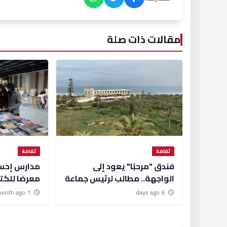
مقالات ذات صلة
ثقافة
ثقافة
فندق "مرحبًا" يعود إلى
مدارس إحسا
الواجهة.. مطالب لرئيس جماعة
معرضا للكت
الجديدة بخطة لإنقاذ المعلمة
''الكتاب مس
1 month ago
6 days ago
التاريخية
للإبداع".