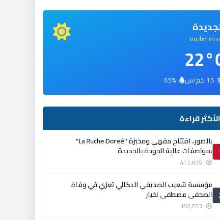
جديدة
اء صافية
22°
15 كم/س
65%
لأكثر قراءة
بالصور.. افتتاح مقهي ومخبزة ''La Ruche Doreé''
بمواصفات عالية الجودة بالجديدة
412,835
مؤسسة شعيب الصديقي الدكالي تعزي في وفاة
الصحفي مصطفى لخيار
182,853