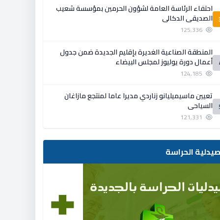
احتفاء الرئاسة العامة لشؤون الحرمين بمؤسسة شعيب
الصديقي الدكالي
125,336
المنطقة الصناعية الغديرة بإقليم الجديدة ضمن جدول
أعمال دورة يوليوز لمجلس البيضاء
124,185
تعيين ماسيميليانو زناردي مديرا عاما لمنتجع مازاغان
السياحي
121,331
يدلية الحراسة