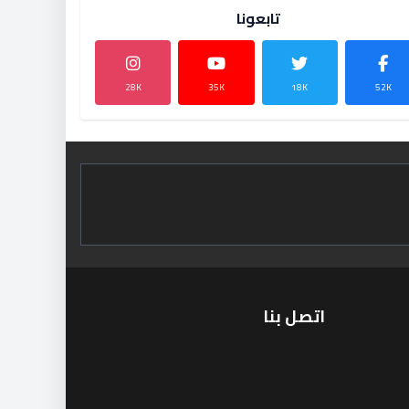
تابعونا
28K
35K
18K
52K
اتصل بنا