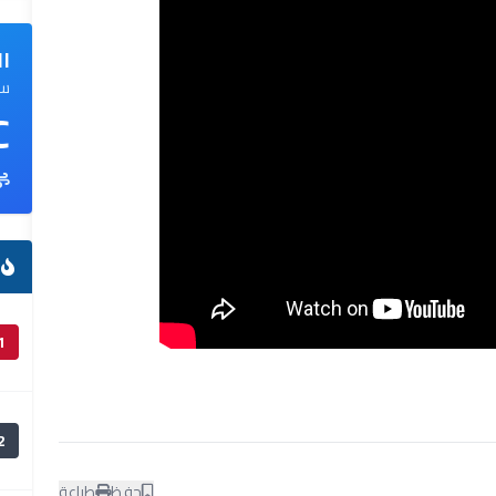
ال
سم
C
ا
1
2
حفظ
طباعة