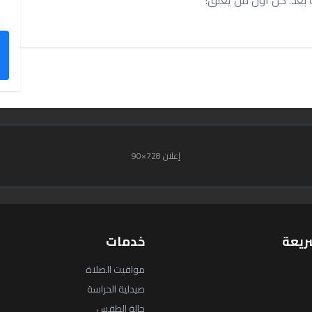
إعلان 728×90
ريعة
خدمات
مواقيت الصلاة
صيدلية الحراسة
حالة الطقس