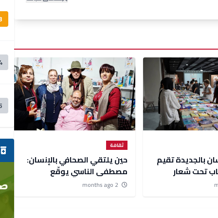
3
4
5
ثقافة
ص
ن بالجديدة تقيم
حين يلتقي الصحافي بالإنسان:
اب تحت شعار
مصطفى الناسي يوقّع
ار للمعرفة وبوابة
''مروياته'' بالرباط
2 months ago