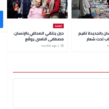
ثقافة
ن بالجديدة تقيم
حين يلتقي الصحافي بالإنسان:
اب تحت شعار
مصطفى الناسي يوقّع
ار للمعرفة وبوابة
''مروياته'' بالرباط
2 months ago