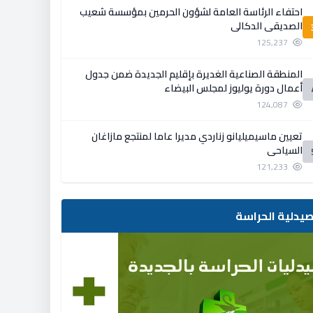
احتفاء الرئاسة العامة لشؤون الحرمين بمؤسسة شعيب
الصديقي الدكالي
125,237
المنطقة الصناعية الغديرة بإقليم الجديدة ضمن جدول
أعمال دورة يوليوز لمجلس البيضاء
124,087
تعيين ماسيميليانو زناردي مديرا عاما لمنتجع مازاغان
السياحي
121,233
يدلية الحراسة