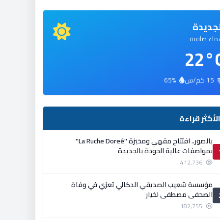
جديدة
اء صافية
22°
15 كم/س
65%
لأكثر قراءة
بالصور.. افتتاح مقهي ومخبزة ''La Ruche Doreé''
بمواصفات عالية الجودة بالجديدة
412,736
مؤسسة شعيب الصديقي الدكالي تعزي في وفاة
الصحفي مصطفى لخيار
182,755