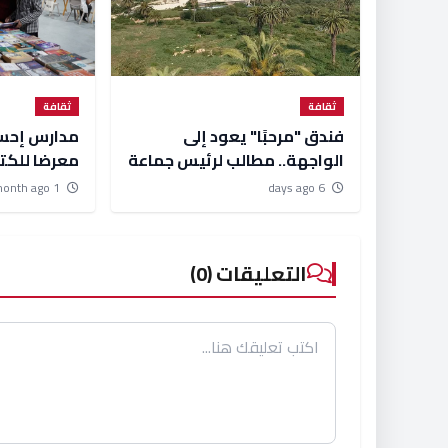
ثقافة
ثقافة
فندق "مرحبًا" يعود إلى
مدارس إحسا
الواجهة.. مطالب لرئيس جماعة
معرضا للكت
الجديدة بخطة لإنقاذ المعلمة
''الكتاب مس
1 month ago
6 days ago
التاريخية
للإبداع".
التعليقات (0)