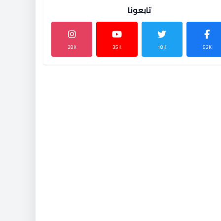
تابعونا
28K
35K
18K
52K