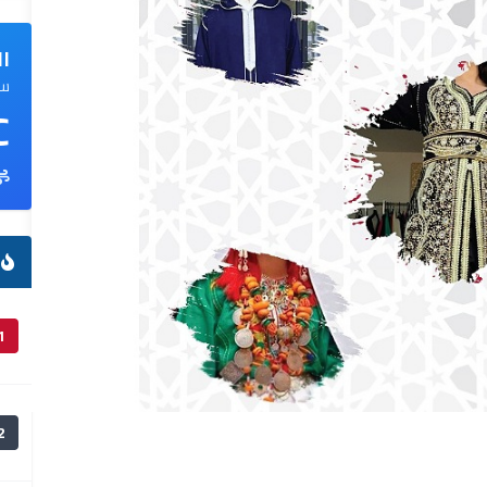
ال
سم
C
ا
1
2