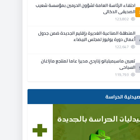
احتفاء الرئاسة العامة لشؤون الحرمين بمؤسسة شعيب
الصديقي الدكالي
123,802
المنطقة الصناعية الغديرة بإقليم الجديدة ضمن جدول
أعمال دورة يوليوز لمجلس البيضاء
122,647
تعيين ماسيميليانو زناردي مديرا عاما لمنتجع مازاغان
السياحي
119,793
يدلية الحراسة