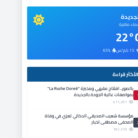
جديدة
اء صافية
22°
15 كم/س
65%
لأكثر قراءة
بالصور.. افتتاح مقهي ومخبزة ''La Ruche Doreé''
بمواصفات عالية الجودة بالجديدة
411,291
مؤسسة شعيب الصديقي الدكالي تعزي في وفاة
الصحفي مصطفى لخيار
181,319