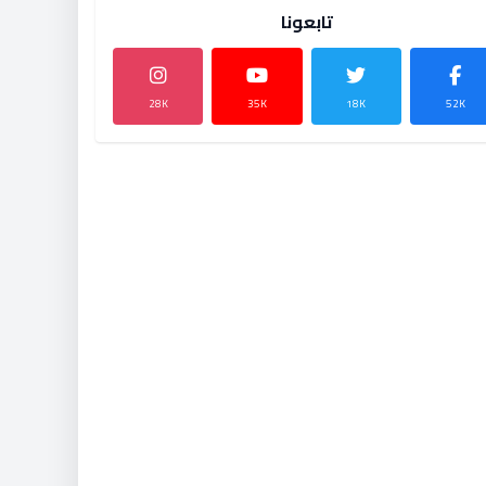
تابعونا
28K
35K
18K
52K