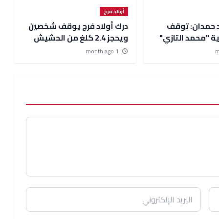
أولاد فرج
د حمدان: توقف
درك أولاد فرج يوقف شخصين
ة "محمد التازي"
ويحجز 2.4 كلغ من الحشيش
شهر.. والساكنة تناشد
والماحيا باقليم الجديدة
1 month ago
ة للتدخل