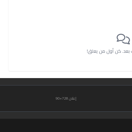
ت بعد. كن أول من يعلق!
إعلان 728×90