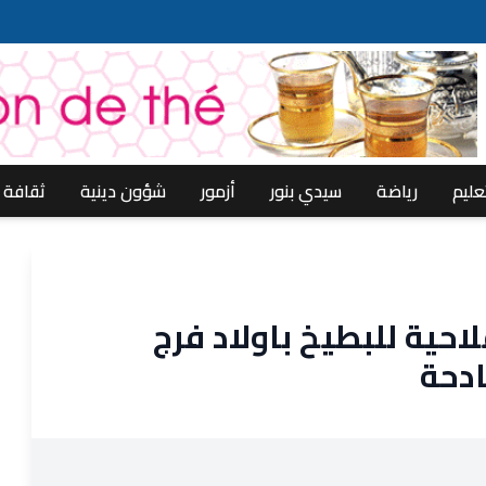
عليم
رياضة
سيدي بنور
أزمور
شؤون دينية
ثقافة
حية للبطيخ باولاد فرج
دحة