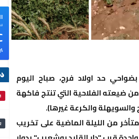
ال
سم
C
ا
واحي حد اولاد فرج، صباح اليوم
ن ضيعته الفلاحية التي تنتج فاكهة
1
ح والسويهلة والكرعة غيرها).
أخر من الليلة الماضية على تخريب
2
دة قرب "دار القايد بوشعيب" بدوار