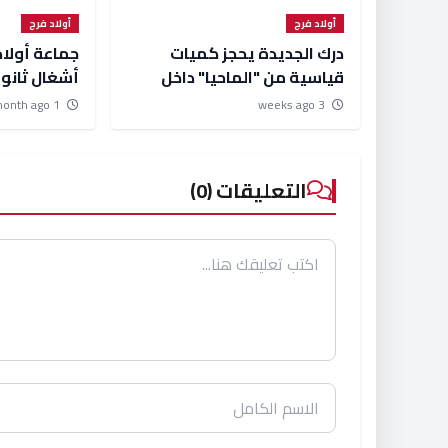
أولاد فرج
أولاد فرج
درك الجديدة يحجز كميات
جماعة أولا
قياسية من "الماحيا" داخل
أشغال ثانوي
مصنع سري ضخم جراء تفكيكه
بعد 3 أ
1 month ago
3 weeks ago
عامل الجديد
التعليقات (0)