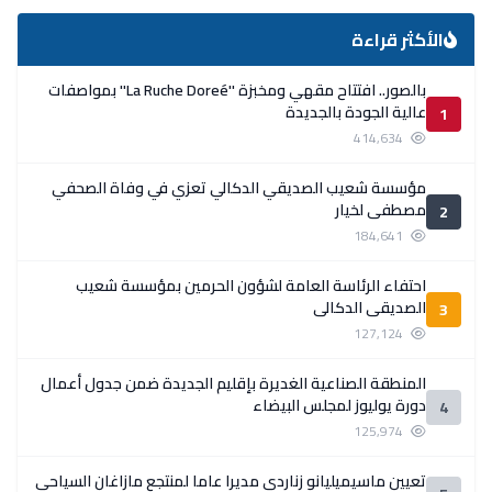
الأكثر قراءة
بالصور.. افتتاح مقهي ومخبزة ''La Ruche Doreé'' بمواصفات
عالية الجودة بالجديدة
1
414,634
مؤسسة شعيب الصديقي الدكالي تعزي في وفاة الصحفي
مصطفى لخيار
2
184,641
احتفاء الرئاسة العامة لشؤون الحرمين بمؤسسة شعيب
الصديقي الدكالي
3
127,124
المنطقة الصناعية الغديرة بإقليم الجديدة ضمن جدول أعمال
دورة يوليوز لمجلس البيضاء
4
125,974
تعيين ماسيميليانو زناردي مديرا عاما لمنتجع مازاغان السياحي