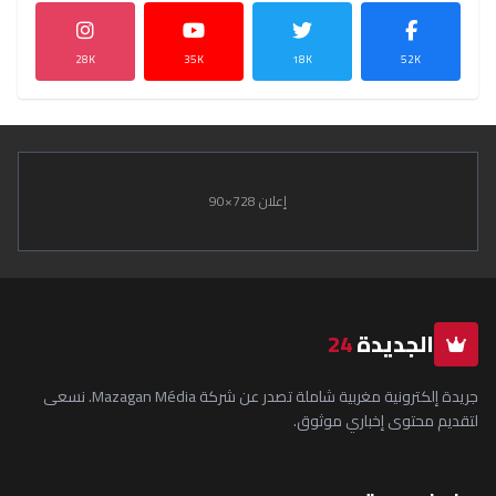
28K
35K
18K
52K
إعلان 728×90
الجديدة
24
جريدة إلكترونية مغربية شاملة تصدر عن شركة Mazagan Média. نسعى
لتقديم محتوى إخباري موثوق.