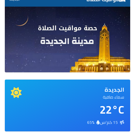
الجديدة
سماء صافية
22°C
15 كم/س
65%