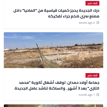
أولاد فرج
درك الجديدة يحجز كميات قياسية من "الماحيا" داخل
مصنع سري ضخم جراء تفكيكه
4 weeks ago
أولاد فرج
جماعة أولاد حمدان: توقف أشغال ثانوية "محمد
التازي" بعد 3 أشهر.. والساكنة تناشد عامل الجديدة
للتدخل
1 month ago