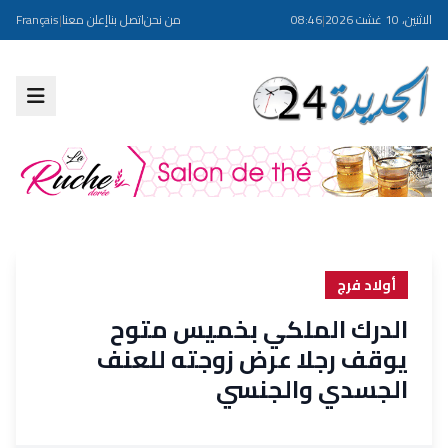
الاثنين، 10 غشت 2026
|
08:46
من نحن
اتصل بنا
إعلن معنا
|
Français
أولاد فرج
الدرك الملكي بخميس متوح
يوقف رجلا عرض زوجته للعنف
الجسدي والجنسي