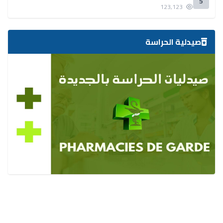
5
123,123
صيدلية الحراسة