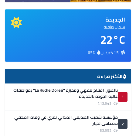
الجديدة
سماء صافية
22°C
15 كم/س
65%
الأكثر قراءة
بالصور.. افتتاح مقهي ومخبزة ''La Ruche Doreé'' بمواصفات
عالية الجودة بالجديدة
1
413,943
مؤسسة شعيب الصديقي الدكالي تعزي في وفاة الصحفي
مصطفى لخيار
2
183,952