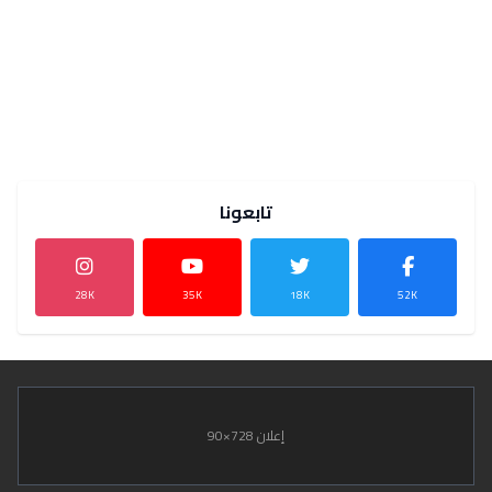
تابعونا
28K
35K
18K
52K
إعلان 728×90