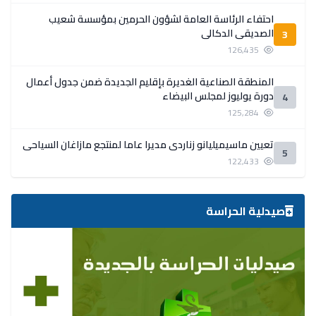
احتفاء الرئاسة العامة لشؤون الحرمين بمؤسسة شعيب
الصديقي الدكالي
3
126,435
المنطقة الصناعية الغديرة بإقليم الجديدة ضمن جدول أعمال
دورة يوليوز لمجلس البيضاء
4
125,284
تعيين ماسيميليانو زناردي مديرا عاما لمنتجع مازاغان السياحي
5
122,433
صيدلية الحراسة