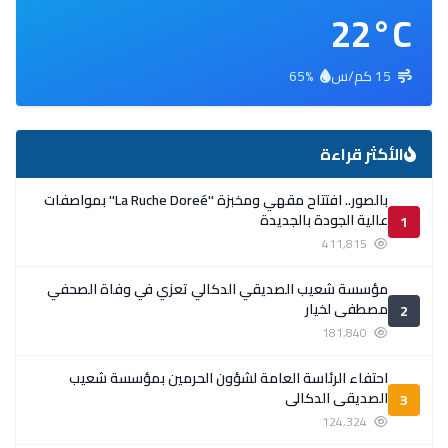
22°C
15 كم/س
65%
الأكثر قراءة
بالصور.. افتتاح مقهي ومخبزة ''La Ruche Doreé'' بمواصفات
عالية الجودة بالجديدة
1
411,815
مؤسسة شعيب الصديقي الدكالي تعزي في وفاة الصحفي
مصطفى لخيار
2
181,840
احتفاء الرئاسة العامة لشؤون الحرمين بمؤسسة شعيب
الصديقي الدكالي
3
124,324