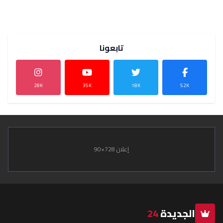
تابعونا
28K
35K
18K
52K
إعلان 728×90
الجديدة
24