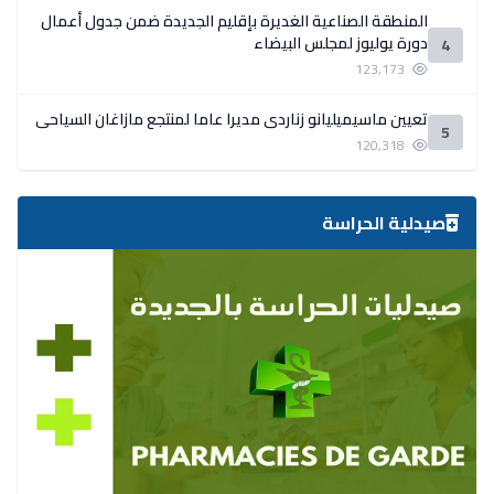
المنطقة الصناعية الغديرة بإقليم الجديدة ضمن جدول أعمال
دورة يوليوز لمجلس البيضاء
4
123,173
تعيين ماسيميليانو زناردي مديرا عاما لمنتجع مازاغان السياحي
5
120,318
صيدلية الحراسة