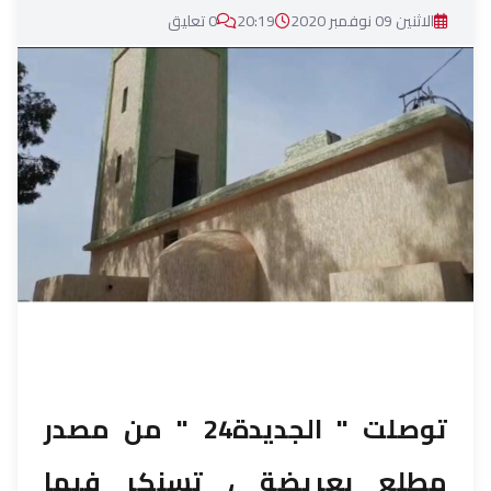
الاثنين 09 نوفمبر 2020
20:19
0 تعليق
توصلت " الجديدة24 " من مصدر
مطلع بعريضة ، تسنكر فيها