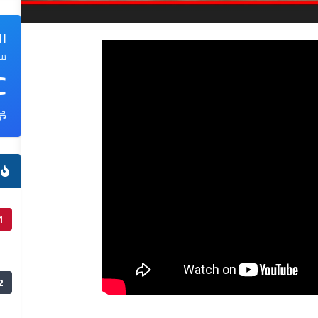
ال
سم
C
ا
1
2