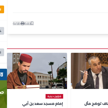
3
حفظ
طباعة
4
5
ص
شؤون دينية
قاف توضح مآل
إمام مسجد سعد بن أبي