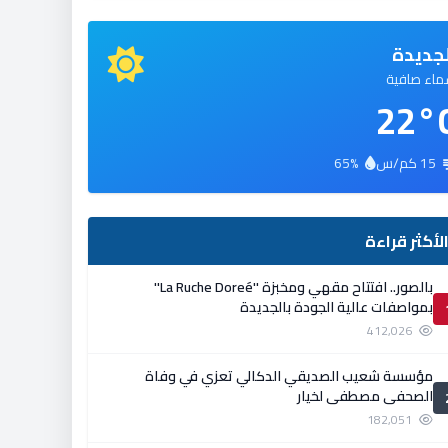
جديدة
اء صافية
22°
15 كم/س
65%
لأكثر قراءة
بالصور.. افتتاح مقهي ومخبزة ''La Ruche Doreé''
بمواصفات عالية الجودة بالجديدة
412,026
مؤسسة شعيب الصديقي الدكالي تعزي في وفاة
الصحفي مصطفى لخيار
182,051