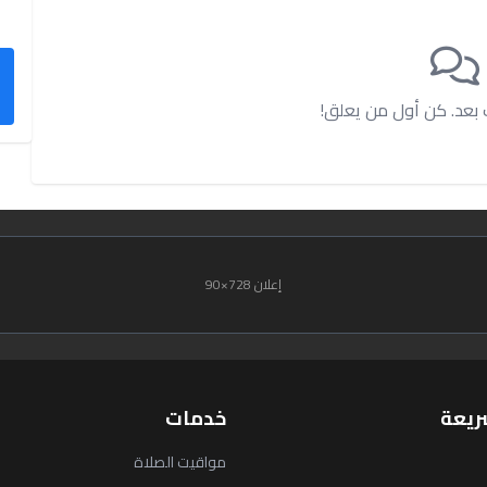
ت بعد. كن أول من يعلق!
إعلان 728×90
ريعة
خدمات
مواقيت الصلاة