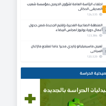
احتفاء الرئاسة العامة لشؤون الحرمين بمؤسسة شعيب
الصديقي الدكالي
124,535
المنطقة الصناعية الغديرة بإقليم الجديدة ضمن جدول
أعمال دورة يوليوز لمجلس البيضاء
123,384
تعيين ماسيميليانو زناردي مديرا عاما لمنتجع مازاغان
السياحي
120,529
يدلية الحراسة