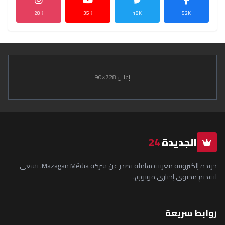
28K
35K
18K
52K
إعلان 728×90
الجديدة
24
جريدة إلكترونية مغربية شاملة تصدر عن شركة Mazagan Média. نسعى
لتقديم محتوى إخباري موثوق.
روابط سريعة