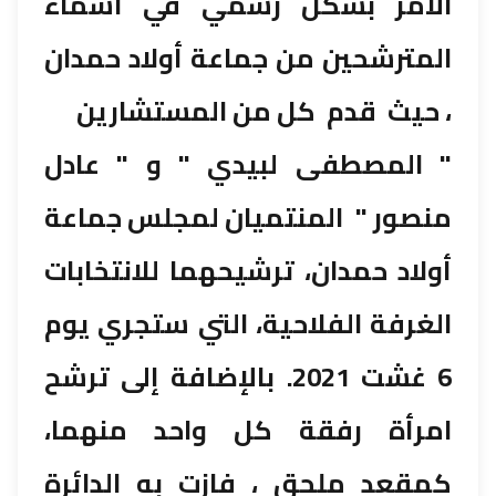
الأمر بشكل رسمي في أسماء
المترشحين من جماعة أولاد حمدان
، حيث قدم كل من المستشارين
" المصطفى لبيدي " و " عادل
منصور " المنتميان لمجلس جماعة
أولاد حمدان، ترشيحهما للانتخابات
الغرفة الفلاحية، التي ستجري يوم
6 غشت 2021. بالإضافة إلى ترشح
امرأة رفقة كل واحد منهما،
كمقعد ملحق ، فازت به الدائرة