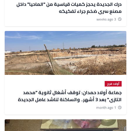
درك الجديدة يحجز كميات قياسية من "الماحيا" داخل
مصنع سري ضخم جراء تفكيكه
3 weeks ago
أولاد فرج
جماعة أولاد حمدان: توقف أشغال ثانوية "محمد
التازي" بعد 3 أشهر.. والساكنة تناشد عامل الجديدة
للتدخل
1 month ago