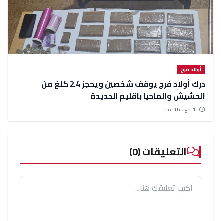
أولاد فرج
درك أولاد فرج يوقف شخصين ويحجز 2.4 كلغ من
الحشيش والماحيا باقليم الجديدة
1 month ago
التعليقات (0)