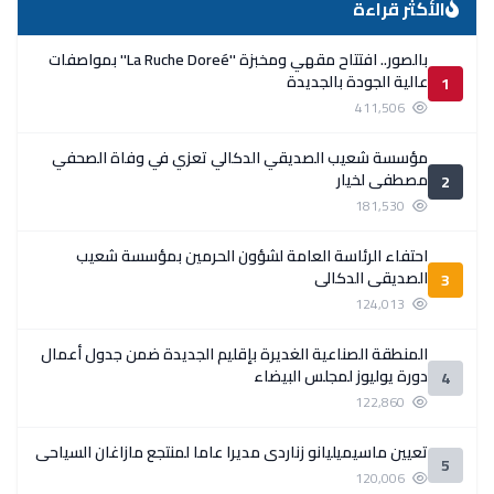
الأكثر قراءة
بالصور.. افتتاح مقهي ومخبزة ''La Ruche Doreé'' بمواصفات
عالية الجودة بالجديدة
1
411,506
مؤسسة شعيب الصديقي الدكالي تعزي في وفاة الصحفي
مصطفى لخيار
2
181,530
احتفاء الرئاسة العامة لشؤون الحرمين بمؤسسة شعيب
الصديقي الدكالي
3
124,013
المنطقة الصناعية الغديرة بإقليم الجديدة ضمن جدول أعمال
دورة يوليوز لمجلس البيضاء
4
122,860
تعيين ماسيميليانو زناردي مديرا عاما لمنتجع مازاغان السياحي
5
120,006