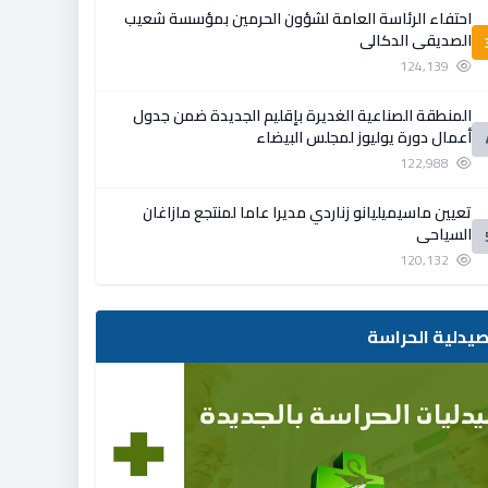
احتفاء الرئاسة العامة لشؤون الحرمين بمؤسسة شعيب
الصديقي الدكالي
124,139
المنطقة الصناعية الغديرة بإقليم الجديدة ضمن جدول
أعمال دورة يوليوز لمجلس البيضاء
122,988
تعيين ماسيميليانو زناردي مديرا عاما لمنتجع مازاغان
السياحي
120,132
يدلية الحراسة