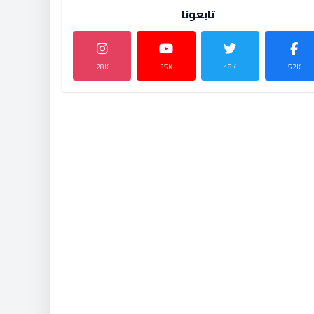
تابعونا
28K
35K
18K
52K