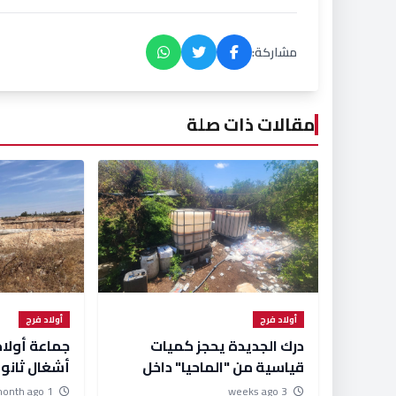
مشاركة:
مقالات ذات صلة
أولاد فرج
أولاد فرج
درك الجديدة يحجز كميات
جماعة أولا
قياسية من "الماحيا" داخل
أشغال ثانوي
مصنع سري ضخم جراء تفكيكه
بعد 3 أ
1 month ago
3 weeks ago