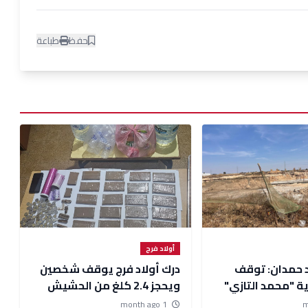
حفظ
طباعة
أولاد فرج
د حمدان: توقف
درك أولاد فرج يوقف شخصين
ة "محمد التازي"
ويحجز 2.4 كلغ من الحشيش
شهر.. والساكنة تناشد
والماحيا باقليم الجديدة
1 month ago