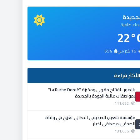
جديدة
اء صافية
22°
15 كم/س
65%
لأكثر قراءة
بالصور.. افتتاح مقهي ومخبزة ''La Ruche Doreé''
بمواصفات عالية الجودة بالجديدة
411,632
مؤسسة شعيب الصديقي الدكالي تعزي في وفاة
الصحفي مصطفى لخيار
181,656