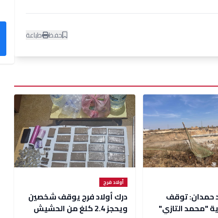
حفظ
طباعة
أولاد فرج
د حمدان: توقف
درك أولاد فرج يوقف شخصين
ة "محمد التازي"
ويحجز 2.4 كلغ من الحشيش