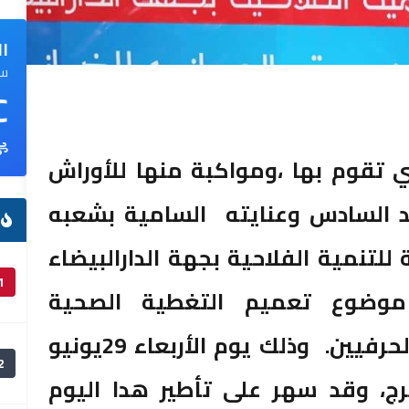
ال
سم
C
 تقوم بها ،ومواكبة منها للأوراش
د السادس وعنايته السامية بشعبه
ا
لتنمية الفلاحية بجهة الدارالبيضاء
1
موضوع تعميم التغطية الصحية
والاجتماعية لفائدة الفلاحين والحرفيين. وذلك يوم الأربعاء 29يونيو
2
 أفرج، وقد سهر على تأطير هدا اليوم