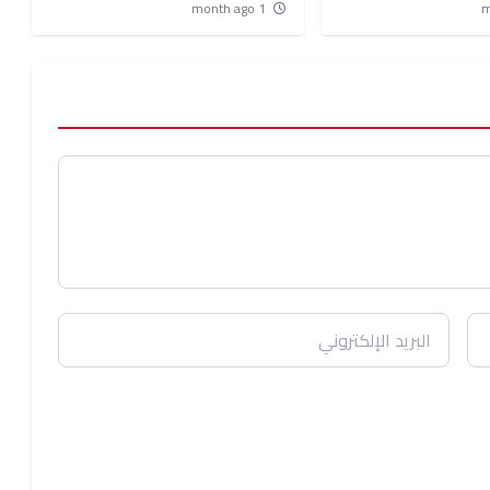
شهر.. والساكنة تناشد
والماحيا باقليم الجديدة
1 month ago
ة للتدخل