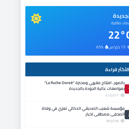
جديدة
اء صافية
22°
15 كم/س
65%
لأكثر قراءة
بالصور.. افتتاح مقهي ومخبزة ''La Ruche Doreé''
بمواصفات عالية الجودة بالجديدة
413,017
مؤسسة شعيب الصديقي الدكالي تعزي في وفاة
الصحفي مصطفى لخيار
183,036