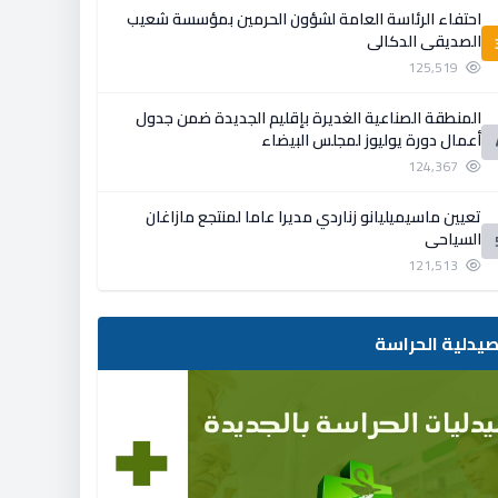
احتفاء الرئاسة العامة لشؤون الحرمين بمؤسسة شعيب
الصديقي الدكالي
125,519
المنطقة الصناعية الغديرة بإقليم الجديدة ضمن جدول
أعمال دورة يوليوز لمجلس البيضاء
124,367
تعيين ماسيميليانو زناردي مديرا عاما لمنتجع مازاغان
السياحي
121,513
يدلية الحراسة