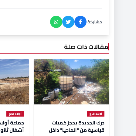
مشاركة:
مقالات ذات صلة
أولاد فرج
أولاد فرج
درك الجديدة يحجز كميات
جماعة أولا
قياسية من "الماحيا" داخل
أشغال ثانوي