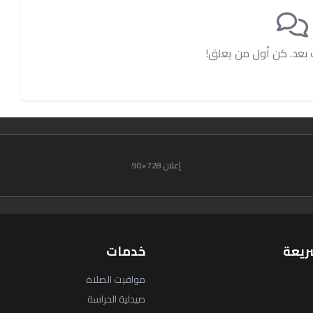
ت بعد. كن أول من يعلق!
إعلان 728×90
ريعة
خدمات
مواقيت الصلاة
صيدلية الحراسة