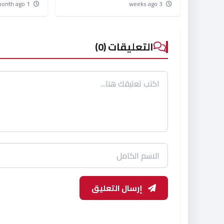
مصنع سري ضخم جراء تفكيكه
بعد 3 أ
1 month ago
3 weeks ago
عامل الجديد
التعليقات (0)
إرسال التعليق