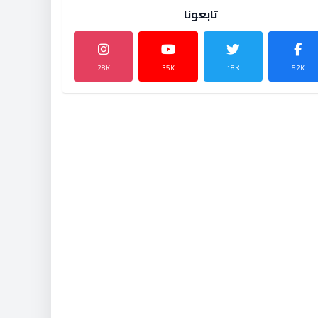
تابعونا
28K
35K
18K
52K