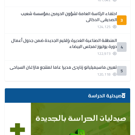
احتفاء الرئاسة العامة لشؤون الحرمين بمؤسسة شعيب
الصديقي الدكالي
3
124,125
المنطقة الصناعية الغديرة بإقليم الجديدة ضمن جدول أعمال
دورة يوليوز لمجلس البيضاء
4
122,973
تعيين ماسيميليانو زناردي مديرا عاما لمنتجع مازاغان السياحي
5
120,118
صيدلية الحراسة