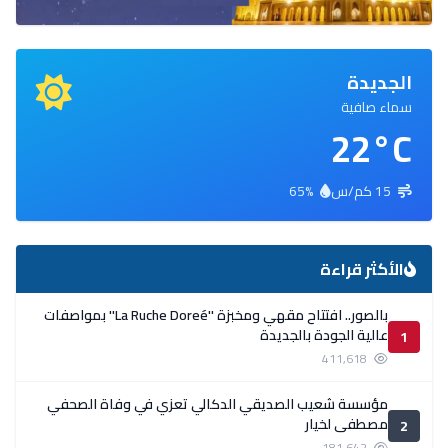
الجديدة
سماء صافية
22°C
15 كم/س
65%
الأكثر قراءة
بالصور.. افتتاح مقهي ومخبزة ''La Ruche Doreé'' بمواصفات
عالية الجودة بالجديدة
1
411,618
مؤسسة شعيب الصديقي الدكالي تعزي في وفاة الصحفي
مصطفى لخيار
2
181,642