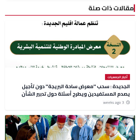
مقالات ذات صلة
أخبار الجمعيات
الجديدة : سحب ''معرض ساحة البريجة'' دون تأجيل
يصدم المستفيدين ويطرح أسئلة حول تدبير الشأن
المحلي
3 weeks ago