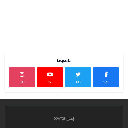
تابعونا
28K
35K
18K
52K
إعلان 728×90