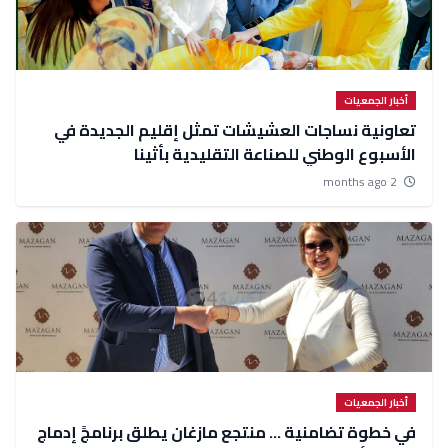
أخبار الجمعيات
تعاونية نساجات العشيشات تمثل إقليم الجديدة في
الأسبوع الوطني للصناعة التقليدية بأثينا
2 months ago
أخبار الجمعيات
في خطوة تضامنية ... منتجع مازغان يطلق برنامجً إدماج