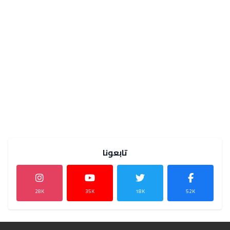
تابعونا
28K
35K
18K
52K