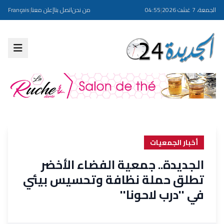
الجمعة، 7 غشت 2026
|
04:55
من نحن
اتصل بنا
إعلن معنا
|
Français
أخبار الجمعيات
الجديدة.. جمعية الفضاء الأخضر
تطلق حملة نظافة وتحسيس بيئي
في ''درب لاحونا''