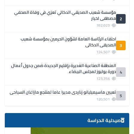
مؤسسة شعيب الصديقي الدكالي تعزي في وفاة الصحفي
مصطفى لخيار
2
182,023
احتفاء الرئاسة العامة لشؤون الحرمين بمؤسسة شعيب
الصديقي الدكالي
3
124,507
المنطقة الصناعية الغديرة بإقليم الجديدة ضمن جدول أعمال
دورة يوليوز لمجلس البيضاء
4
123,356
تعيين ماسيميليانو زناردي مديرا عاما لمنتجع مازاغان السياحي
5
120,501
صيدلية الحراسة