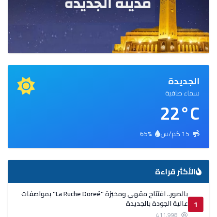
الجديدة
سماء صافية
22°C
15 كم/س
65%
الأكثر قراءة
بالصور.. افتتاح مقهي ومخبزة ''La Ruche Doreé'' بمواصفات
عالية الجودة بالجديدة
1
411,998