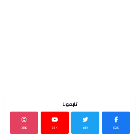
تابعونا
28K
35K
18K
52K