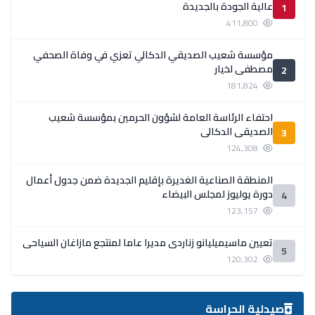
عالية الجودة بالجديدة
1
411,800
مؤسسة شعيب الصديقي الدكالي تعزي في وفاة الصحفي
مصطفى لخيار
2
181,824
احتفاء الرئاسة العامة لشؤون الحرمين بمؤسسة شعيب
الصديقي الدكالي
3
124,308
المنطقة الصناعية الغديرة بإقليم الجديدة ضمن جدول أعمال
دورة يوليوز لمجلس البيضاء
4
123,157
تعيين ماسيميليانو زناردي مديرا عاما لمنتجع مازاغان السياحي
5
120,302
صيدلية الحراسة