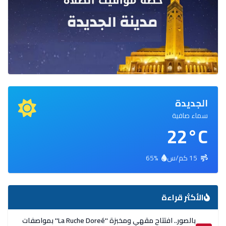
الجديدة
سماء صافية
22°C
15 كم/س
65%
الأكثر قراءة
بالصور.. افتتاح مقهي ومخبزة ''La Ruche Doreé'' بمواصفات