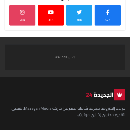
28K
35K
18K
52K
إعلان 728×90
الجديدة
24
جريدة إلكترونية مغربية شاملة تصدر عن شركة Mazagan Média. نسعى
لتقديم محتوى إخباري موثوق.