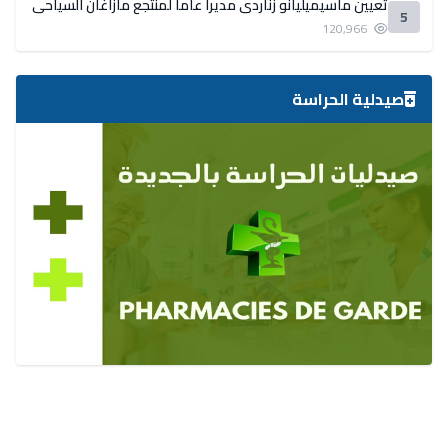
تعيين ماسيميليانو زناردي مديرا عاما لمنتجع مازاغان السياحي
5
120,966
صيدلية الحراسة