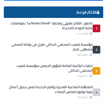
الأكثر قراءة
بالصور.. افتتاح مقهي ومخبزة ''La Ruche Doreé'' بمواصفات
عالية الجودة بالجديدة
1
412,468
مؤسسة شعيب الصديقي الدكالي تعزي في وفاة الصحفي
مصطفى لخيار
2
182,489
احتفاء الرئاسة العامة لشؤون الحرمين بمؤسسة شعيب
الصديقي الدكالي
3
124,971
المنطقة الصناعية الغديرة بإقليم الجديدة ضمن جدول أعمال
دورة يوليوز لمجلس البيضاء
4
123,820