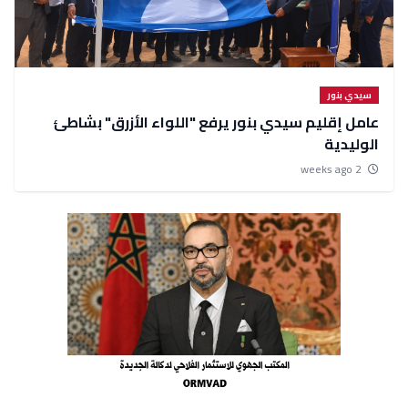
سيدي بنور
عامل إقليم سيدي بنور يرفع "اللواء الأزرق" بشاطئ
الوليدية
2 weeks ago