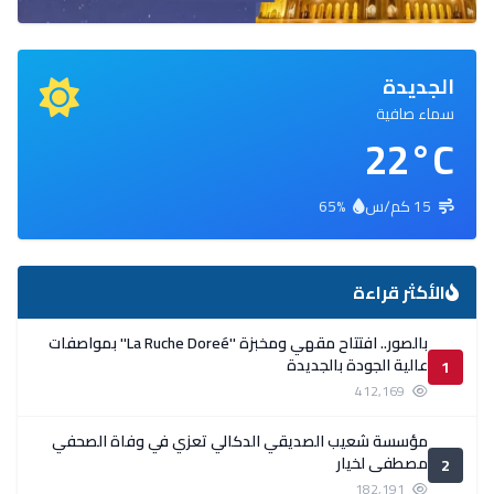
الجديدة
سماء صافية
22°C
15 كم/س
65%
الأكثر قراءة
بالصور.. افتتاح مقهي ومخبزة ''La Ruche Doreé'' بمواصفات
عالية الجودة بالجديدة
1
412,169
مؤسسة شعيب الصديقي الدكالي تعزي في وفاة الصحفي
مصطفى لخيار
2
182,191