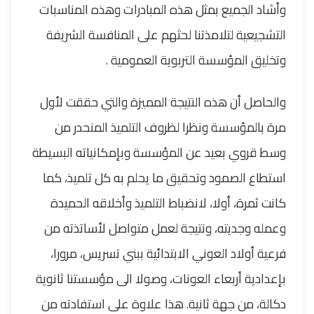
وأشاد الجميع بمثل هذه المبادرات وهذه المناسبات
التشجيعية لتلامذتنا لحثهم على المنافسة الشريفة
وتخليق المؤسسة التربوية العمومية .
والحاصل أن هذه النتيجة المميزة والتي حققت لأول
مرة بالمؤسسة ونظرا لظروف التلميذ المنحدر من
وسط قروي بعيد عن المؤسسة وبإمكانياته البسيطة
استطاع الصمود وتحقيق ما يحلم به كل تلميذ، كما
كانت ثمرة، أولا، لانضباط التلميذ وأخلاقه الحميدة
وعمله وجديته، ونتيجة لعمل متواصل لأساتذته من
فرعية أولاد العوني الابتدائية ببني تسريس، مرورا،
بإعدادية أربعاء العونات، وصولا الى مؤسستنا ثانوية
دكالة، من جهة ثانية. هذا علاوة على استفادته من