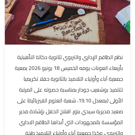
نظم الطاقم الإداري والتربوي لثانوية دكالة التأهيلية
بأربعاء العونات يومه الخميس 18 يونيو 2026 بمعية
جمعية آباء وأولياء التلاميذ بالثانوية حفلا تكريميا
للتلميذ بوشعيب جودار بمناسبة حصوله على المرتبة
الأولى (بمعدل 19.10، شعبة العلوم الفيزيائية) على
صعيد مديرية سيدي بنور. افتتح الحفل بإشادة مدير
المؤسسة بالمجهودات التي أبداها الطاقم الاداري
والتربوي، وكذا جمعية آباء وأولياء التلاميذ طيلة