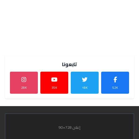
تابعونا
28K
35K
18K
52K
إعلان 728×90