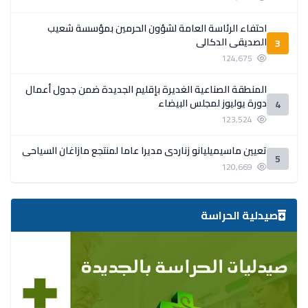
احتفاء الرئاسة العامة لشؤون الحرمين بمؤسسة شعيب
الصديقي الدكالي
3
124,675
المنطقة الصناعية الغديرة بإقليم الجديدة ضمن جدول أعمال
دورة يوليوز لمجلس البيضاء
4
123,524
تعيين ماسيميليانو زناردي مديرا عاما لمنتجع مازاغان السياحي
5
120,669
صيدلية الحراسة