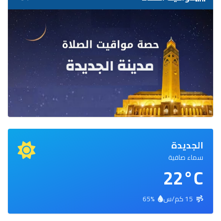
الجديدة
سماء صافية
22°C
15 كم/س
65%