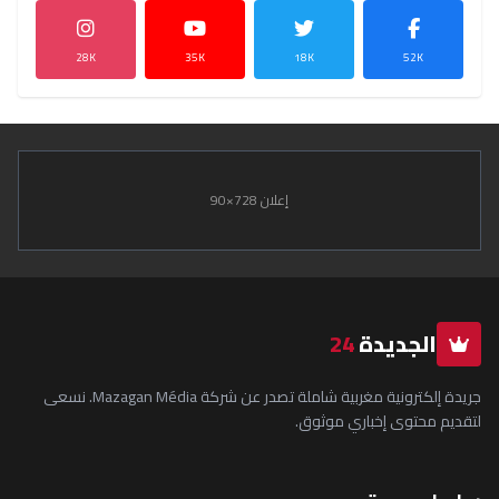
28K
35K
18K
52K
إعلان 728×90
الجديدة
24
جريدة إلكترونية مغربية شاملة تصدر عن شركة Mazagan Média. نسعى
لتقديم محتوى إخباري موثوق.