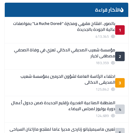
الأكثر قراءة
بالصور.. افتتاح مقهي ومخبزة ''La Ruche Doreé'' بمواصفات
عالية الجودة بالجديدة
1
413,345
مؤسسة شعيب الصديقي الدكالي تعزي في وفاة الصحفي
مصطفى لخيار
2
183,359
احتفاء الرئاسة العامة لشؤون الحرمين بمؤسسة شعيب
الصديقي الدكالي
3
125,842
المنطقة الصناعية الغديرة بإقليم الجديدة ضمن جدول أعمال
دورة يوليوز لمجلس البيضاء
4
124,689
تعيين ماسيميليانو زناردي مديرا عاما لمنتجع مازاغان السياحي
5