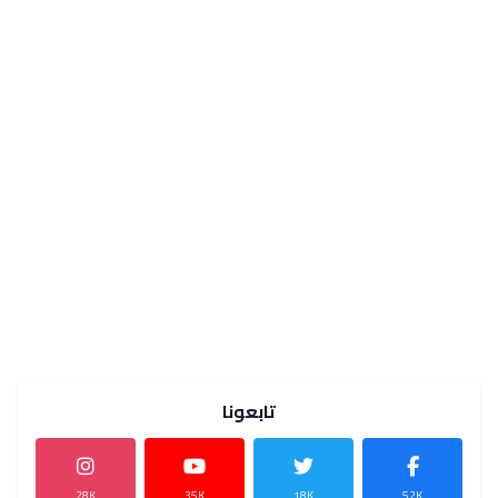
تابعونا
28K
35K
18K
52K