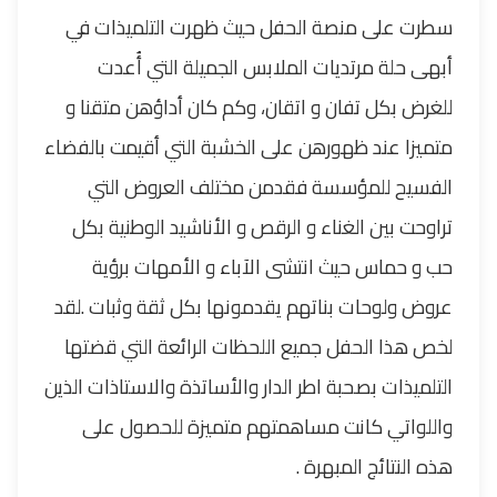
سطرت على منصة الحفل حيث ظهرت التلميذات في
أبهى حلة مرتديات الملابس الجميلة التي أُعدت
للغرض بكل تفان و اتقان، وكم كان أداؤهن متقنا و
متميزا عند ظهورهن على الخشبة التي أقيمت بالفضاء
الفسيح للمؤسسة فقدمن مختلف العروض التي
تراوحت بين الغناء و الرقص و الأناشيد الوطنية بكل
حب و حماس حيث انتشى الآباء و الأمهات برؤية
عروض ولوحات بناتهم يقدمونها بكل ثقة وثبات .لقد
لخص هذا الحفل جميع اللحظات الرائعة التي قضتها
التلميذات بصحبة اطر الدار والأساتذة والاستاذات الذين
واللواتي كانت مساهمتهم متميزة للحصول على
هذه النتائج المبهرة .