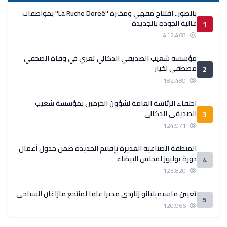
بالصور.. افتتاح مقهي ومخبزة ''La Ruche Doreé'' بمواصفات
عالية الجودة بالجديدة
1
412,468
مؤسسة شعيب الصديقي الدكالي تعزي في وفاة الصحفي
مصطفى لخيار
2
182,489
احتفاء الرئاسة العامة لشؤون الحرمين بمؤسسة شعيب
الصديقي الدكالي
3
124,971
المنطقة الصناعية الغديرة بإقليم الجديدة ضمن جدول أعمال
دورة يوليوز لمجلس البيضاء
4
123,820
تعيين ماسيميليانو زناردي مديرا عاما لمنتجع مازاغان السياحي
5
120,966