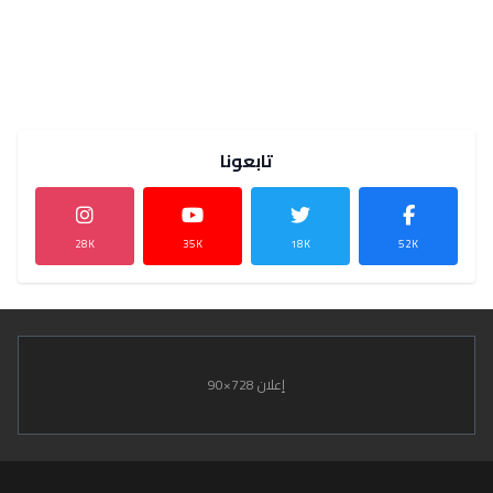
تابعونا
28K
35K
18K
52K
إعلان 728×90