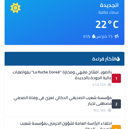
الجديدة
سماء صافية
22°C
15 كم/س
65%
الأكثر قراءة
بالصور.. افتتاح مقهي ومخبزة ''La Ruche Doreé'' بمواصفات
عالية الجودة بالجديدة
1
412,126
مؤسسة شعيب الصديقي الدكالي تعزي في وفاة الصحفي
مصطفى لخيار
2
182,149
احتفاء الرئاسة العامة لشؤون الحرمين بمؤسسة شعيب
الصديقي الدكالي