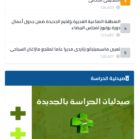
3
124,633
المنطقة الصناعية الغديرة بإقليم الجديدة ضمن جدول أعمال
دورة يوليوز لمجلس البيضاء
4
123,482
تعيين ماسيميليانو زناردي مديرا عاما لمنتجع مازاغان السياحي
5
120,627
صيدلية الحراسة