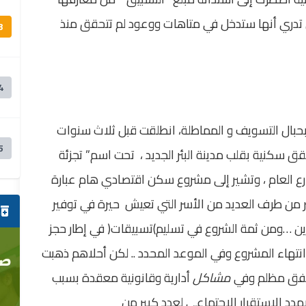
أن تدري أنها ستدخل في متاهات ووعود لم تتحقق منذ
3
4
حبال التسويف و المماطلة، انطلقت قبل ثلاث سنوات
5
 سكنية بقلب مدينة البئر الجديد ، تحت اسم” تجزئة
رع العام ، وتشير إلى مشروع سكن اقتصادي هام عبارة
 من طرف العديد من الأسر التي تعيش حيرة في توفير
ص
ين
…
ومن ثمة الشروع في تسليم
)
تسبيقات
(
في إطار حجز
تهاء المشروع وفي الموعد المحدد
..
لكن أحلاهم ذهبت
ي نفق مظلم وفي
مشاكل
أدارية وقانونية معقدة بسبب
د الاستقرار الاجتماعي لعدد كبير من