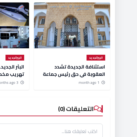
البيرالجديد
البيرالجديد
استئنافة الجديدة تشدد
البئر الجديد
العقوبة في حق رئيس جماعة
تهريب مخدر
المهارزة الساحل وترفعها إلى
بالجملة
3 months ago
1 month ago
سنة ونصف
التعليقات (0)