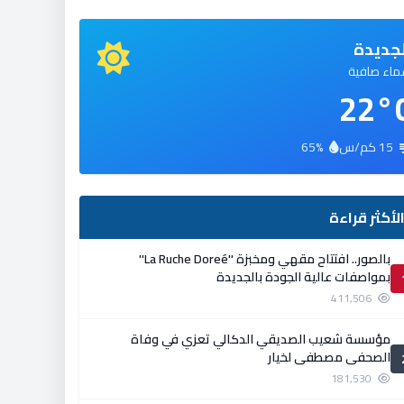
جديدة
اء صافية
22°
15 كم/س
65%
لأكثر قراءة
بالصور.. افتتاح مقهي ومخبزة ''La Ruche Doreé''
بمواصفات عالية الجودة بالجديدة
411,506
مؤسسة شعيب الصديقي الدكالي تعزي في وفاة
الصحفي مصطفى لخيار
181,530