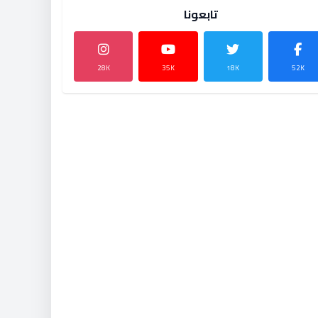
تابعونا
28K
35K
18K
52K