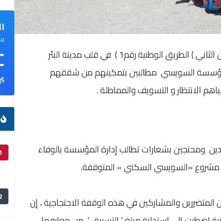
ال
سم
C
 الثاني
)
الطريق الوطنية رقم1 )
في قلب مدينة البئر
رة مؤسسة السويسي مطالبين بتمكينهم من شققهم
اهم الانتظار و التسويف والمماطلة .
ا
دين ومحتجين بشعارات تطالب إدارة المؤسسة بالوفاء
1
ال مشروع «السويسي السكني » المتوقفة
.
2
المتضررين والمشاركين في هذه الوقفة الاحتجاجية ، إن
ة اضطرت إلى استدانة مبلغ
‘
التسبيق
‘
من معارفها