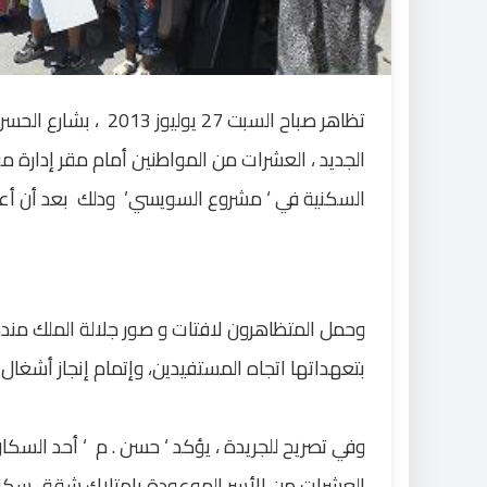
تظاهر
صباح السبت 27 يوليوز
2013
، بشارع الحسن
الجديد ، العشرات من المواطنين أمام مقر إدا
السكنية في
‘
مشروع السويسي
’
ودلك بعد أن أعي
وحمل المتظاهرون لافتات و صور جلالة الملك مند
بتعهداتها اتجاه المستفيدين، وإتمام إنجاز أشغ
وفي تصريح للجريدة ، يؤكد
‘
حسن . م
‘
أحد السكان 
العشرات من الأسر الموعودة بامتلاك شقق سكني