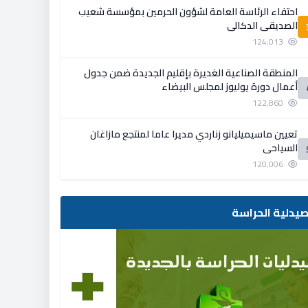
احتفاء الرئاسة العامة لشؤون الحرمين بمؤسسة شعيب
الصديقي الدكالي
124,013
المنطقة الصناعية الغديرة بإقليم الجديدة ضمن جدول
أعمال دورة يوليوز لمجلس البيضاء
122,860
تعيين ماسيميليانو زناردي مديرا عاما لمنتجع مازاغان
السياحي
120,006
يدلية الحراسة