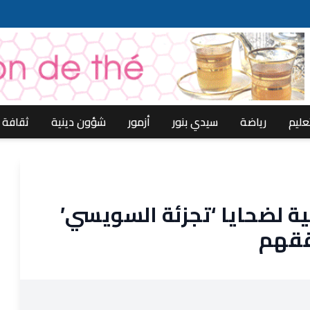
عليم
رياضة
سيدي بنور
أزمور
شؤون دينية
ثقافة
جية لضحايا ‘تجزئة السويسي’
ققهم