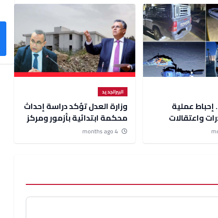
البيرالجديد
.. إحباط عملية
وزارة العدل تؤكد دراسة إحداث
ات واعتقالات
محكمة ابتدائية بأزمور ومركز
قضائي ببئر الجديد
4 months ago