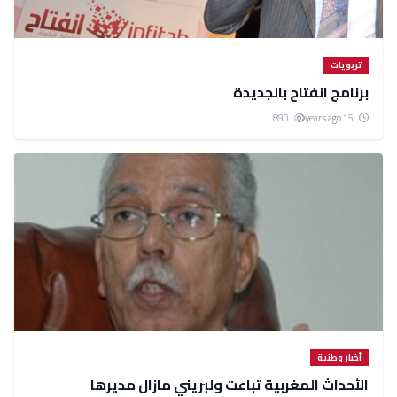
تربويات
برنامج انفتاح بالجديدة
890
15 years ago
أخبار وطنية
الأحداث المغربية تباعت ولبريني مازال مديرها