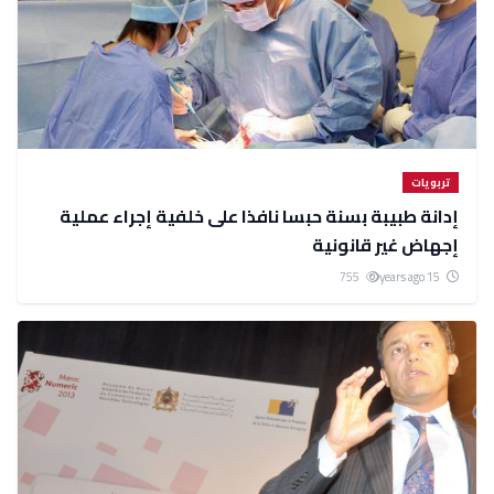
تربويات
إدانة طبيبة بسنة حبسا نافذا على خلفية إجراء عملية
إجهاض غير قانونية
755
15 years ago