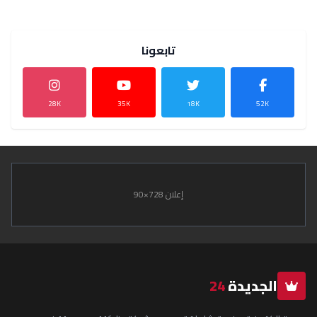
تابعونا
28K
35K
18K
52K
إعلان 728×90
الجديدة
24