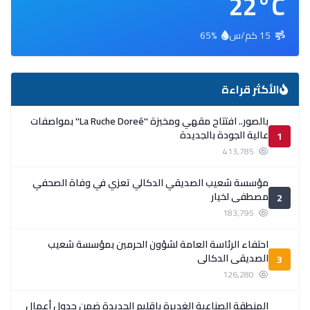
22°C
15 كم/س
65%
الأكثر قراءة
بالصور.. افتتاح مقهي ومخبزة ''La Ruche Doreé'' بمواصفات
عالية الجودة بالجديدة
1
413,785
مؤسسة شعيب الصديقي الدكالي تعزي في وفاة الصحفي
مصطفى لخيار
2
183,795
احتفاء الرئاسة العامة لشؤون الحرمين بمؤسسة شعيب
الصديقي الدكالي
3
126,280
المنطقة الصناعية الغديرة بإقليم الجديدة ضمن جدول أعمال