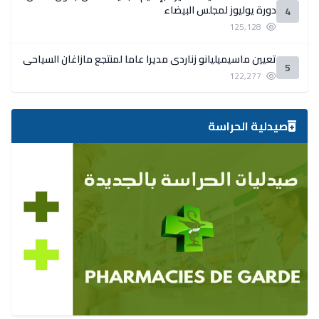
دورة يوليوز لمجلس البيضاء
4
125,128
تعيين ماسيميليانو زناردي مديرا عاما لمنتجع مازاغان السياحي
5
122,277
صيدلية الحراسة