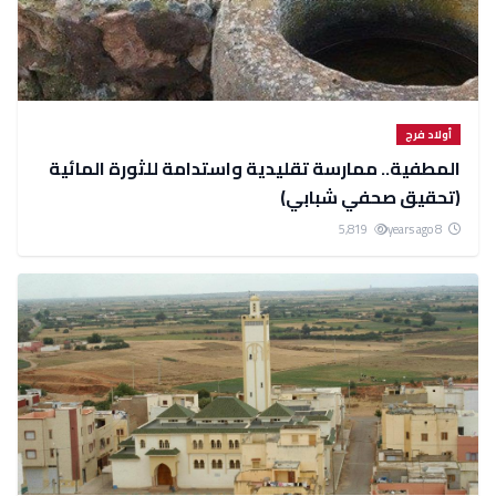
أولاد فرج
المطفية.. ممارسة تقليدية واستدامة للثورة المائية
(تحقيق صحفي شبابي)
5,819
8 years ago