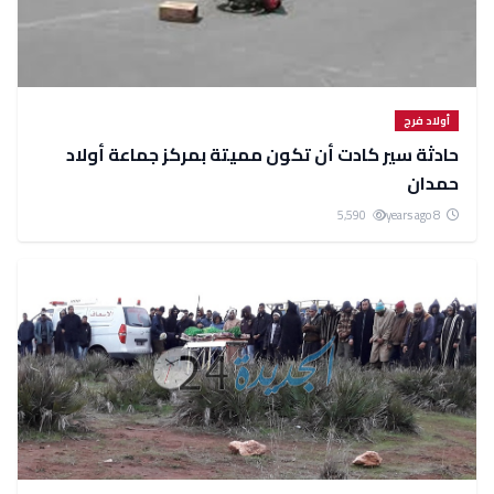
أولاد فرج
حادثة سير كادت أن تكون مميتة بمركز جماعة أولاد
حمدان
5,590
8 years ago