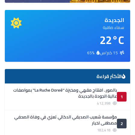
الجديدة
سماء صافية
22°C
15 كم/س
65%
الأكثر قراءة
بالصور.. افتتاح مقهي ومخبزة ''La Ruche Doreé'' بمواصفات
عالية الجودة بالجديدة
1
412,398
مؤسسة شعيب الصديقي الدكالي تعزي في وفاة الصحفي
مصطفى لخيار
2
182,418