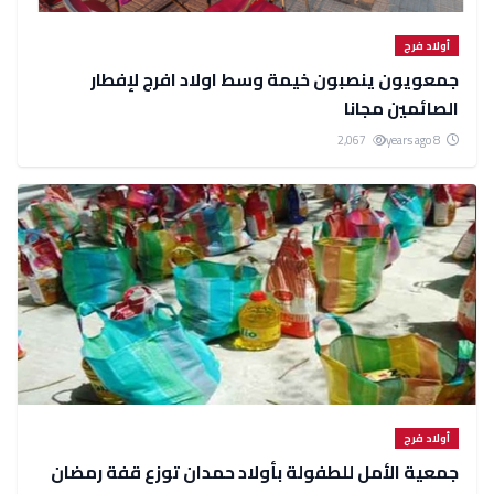
أولاد فرج
جمعويون ينصبون خيمة وسط اولاد افرج لإفطار
الصائمين مجانا
2,067
8 years ago
أولاد فرج
جمعية الأمل للطفولة بأولاد حمدان توزع قفة رمضان