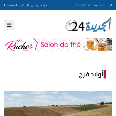
الجمعة، 7 غشت 2026
|
15:56
من نحن
اتصل بنا
إعلن معنا
|
Français
أولاد فرج