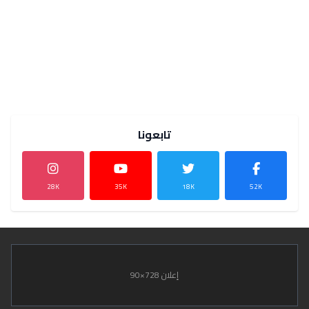
تابعونا
28K
35K
18K
52K
إعلان 728×90