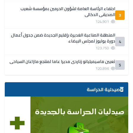
احتفاء الرئاسة العامة لشؤون الحرمين بمؤسسة شعيب
الصديقي الدكالي
3
124,901
المنطقة الصناعية الغديرة بإقليم الجديدة ضمن جدول أعمال
دورة يوليوز لمجلس البيضاء
4
123,750
تعيين ماسيميليانو زناردي مديرا عاما لمنتجع مازاغان السياحي
5
120,896
صيدلية الحراسة