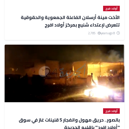
أولاد فرج
الأخت مينة أرسلان الفاعلة الجمعوية والحقوقية
تتعرض لإعتداء شنيع بمركز أولاد افرج
2,785
8 years ago
أولاد فرج
بالصور.. حريق مهول وانفجار 5 قنينات غاز في سوق
''أولاد افرج'' بإقليم الجديدة