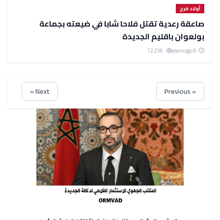
أولاد فرج
صاعقة رعدية تقتل فلاحا شابا في ضيعته بجماعة
بولعوان باقليم الجديدة
12,236
8 years ago
Next »
« Previous