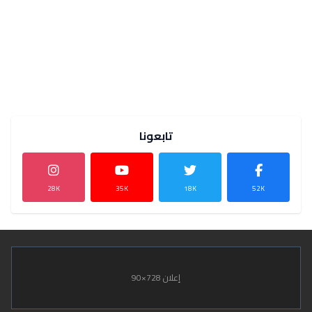
تابعونا
28K
35K
18K
52K
إعلان 728×90