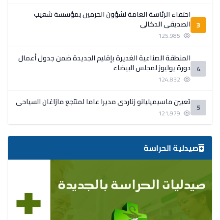
احتفاء الرئاسة العامة لشؤون الحرمين بمؤسسة شعيب
الصديقي الدكالي
3
125,985
المنطقة الصناعية الغديرة بإقليم الجديدة ضمن جدول أعمال
دورة يوليوز لمجلس البيضاء
4
124,832
تعيين ماسيميليانو زناردي مديرا عاما لمنتجع مازاغان السياحي
5
121,979
صيدلية الحراسة