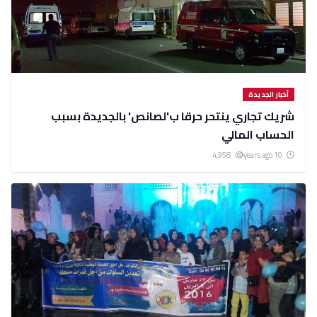
أخبار الجديدة
شريك تجاري ينتحر حرقا ب'لصانص' بالجديدة بسبب
الحساب المالي
4,958
10 years ago