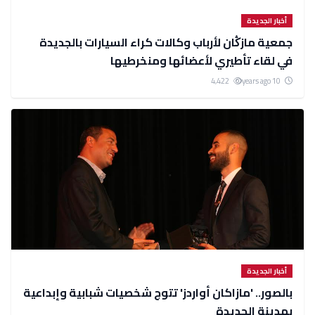
أخبار الجديدة
جمعية مازڭان لأرباب وكالات كراء السيارات بالجديدة
في لقاء تأطيري لأعضائها ومنخرطيها
4,422
10 years ago
أخبار الجديدة
بالصور.. 'مازاكان أواردز' تتوج شخصيات شبابية وإبداعية
بمدينة الجديدة