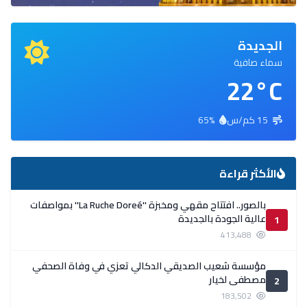
الجديدة
سماء صافية
22°C
15 كم/س
65%
الأكثر قراءة
بالصور.. افتتاح مقهي ومخبزة ''La Ruche Doreé'' بمواصفات
عالية الجودة بالجديدة
1
413,488
مؤسسة شعيب الصديقي الدكالي تعزي في وفاة الصحفي
مصطفى لخيار
2
183,502