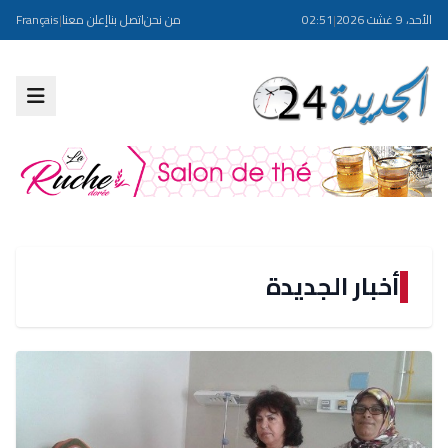
الأحد، 9 غشت 2026
|
02:51
من نحن
اتصل بنا
إعلن معنا
|
Français
أخبار الجديدة