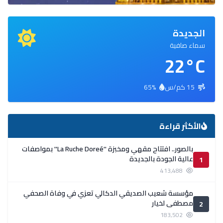
الجديدة
سماء صافية
22°C
15 كم/س
65%
الأكثر قراءة
بالصور.. افتتاح مقهي ومخبزة ''La Ruche Doreé'' بمواصفات
عالية الجودة بالجديدة
1
413,488
مؤسسة شعيب الصديقي الدكالي تعزي في وفاة الصحفي
مصطفى لخيار
2
183,502