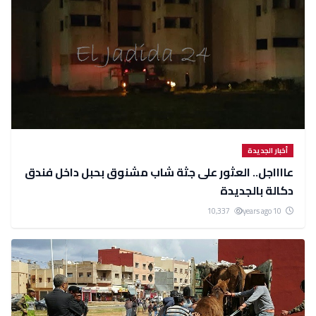
أخبار الجديدة
عااااجل.. العثور على جثة شاب مشنوق بحبل داخل فندق
دكالة بالجديدة
10,337
10 years ago