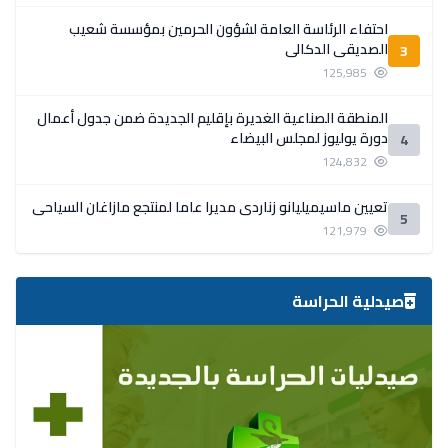
احتفاء الرئاسة العامة لشؤون الحرمين بمؤسسة شعيب
الصديقي الدكالي
3
125,985
المنطقة الصناعية الغديرة بإقليم الجديدة ضمن جدول أعمال
دورة يوليوز لمجلس البيضاء
4
124,832
تعيين ماسيميليانو زناردي مديرا عاما لمنتجع مازاغان السياحي
5
121,979
صيدلية الحراسة