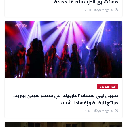
مستشاري الحزب ببلدية الجديدة
2,185
10 years ago
أخبار الجديدة
ملهى ليلي ومقاه 'النارجيلة' في منتجع سيدي بوزيد..
مراتع للرذيلة وإفساد الشباب
1,306
10 years ago