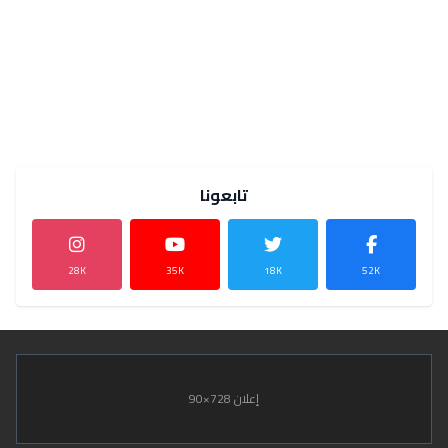
تابعونا
28K
35K
18K
52K
إعلان 728×90