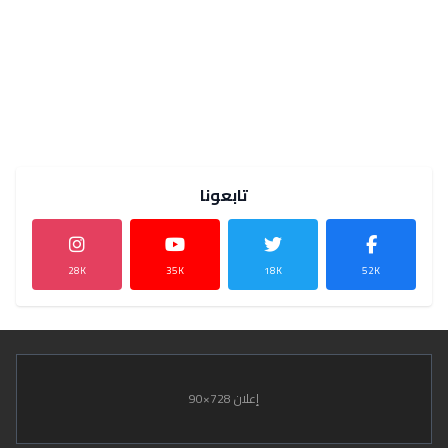
تابعونا
28K
35K
18K
52K
إعلان 728×90