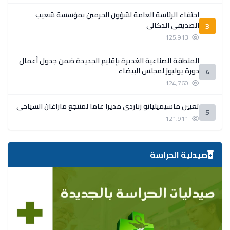
احتفاء الرئاسة العامة لشؤون الحرمين بمؤسسة شعيب
الصديقي الدكالي
3
125,913
المنطقة الصناعية الغديرة بإقليم الجديدة ضمن جدول أعمال
دورة يوليوز لمجلس البيضاء
4
124,760
تعيين ماسيميليانو زناردي مديرا عاما لمنتجع مازاغان السياحي
5
121,911
صيدلية الحراسة