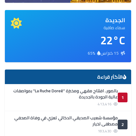
الجديدة
سماء صافية
22°C
15 كم/س
65%
الأكثر قراءة
بالصور.. افتتاح مقهي ومخبزة ''La Ruche Doreé'' بمواصفات
عالية الجودة بالجديدة
1
413,416
مؤسسة شعيب الصديقي الدكالي تعزي في وفاة الصحفي
مصطفى لخيار
2
183,430