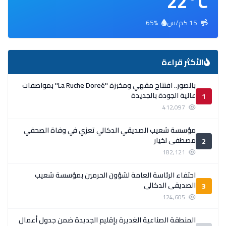
22°C
15 كم/س
65%
الأكثر قراءة
بالصور.. افتتاح مقهي ومخبزة ''La Ruche Doreé'' بمواصفات
عالية الجودة بالجديدة
1
412,097
مؤسسة شعيب الصديقي الدكالي تعزي في وفاة الصحفي
مصطفى لخيار
2
182,121
احتفاء الرئاسة العامة لشؤون الحرمين بمؤسسة شعيب
الصديقي الدكالي
3
124,605
المنطقة الصناعية الغديرة بإقليم الجديدة ضمن جدول أعمال