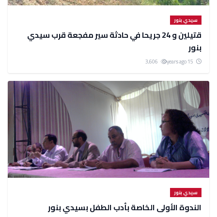
سيدي بنور
قتيلين و 24 جريحا في حادثة سير مفجعة قرب سيدي
بنور
3,606
15 years ago
سيدي بنور
الندوة الأولى الخاصة بأدب الطفل بسيدي بنور