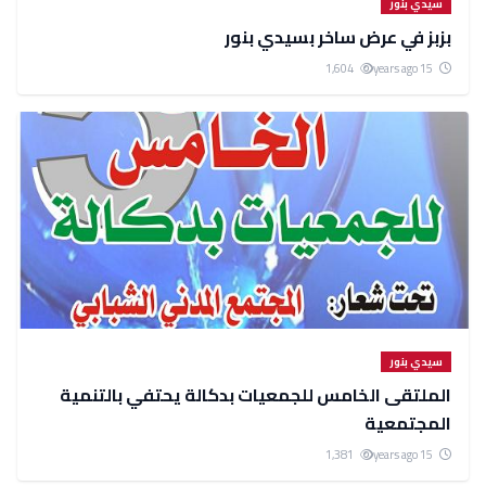
سيدي بنور
بزبز في عرض ساخر بسيدي بنور
1,604
15 years ago
سيدي بنور
الملتقى الخامس للجمعيات بدكالة يحتفي بالتنمية
المجتمعية
1,381
15 years ago