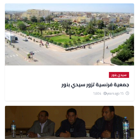
سيدي بنور
جمعية فرنسية تزور سيدي بنور
1,604
15 years ago