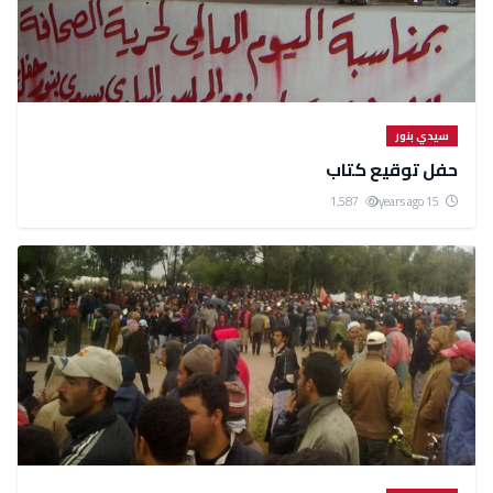
سيدي بنور
حفل توقيع كتاب
1,587
15 years ago