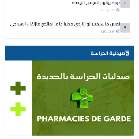
دورة يوليوز لمجلس البيضاء
4
123,454
تعيين ماسيميليانو زناردي مديرا عاما لمنتجع مازاغان السياحي
5
120,599
صيدلية الحراسة