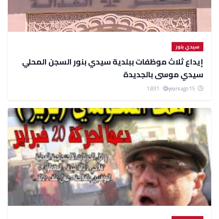
سيدي بنور
إيداع ثلاث موظفات ببلدية سيدي بنور السجن المحلي
سيدي موسى بالجديدة
1,831
15 years ago