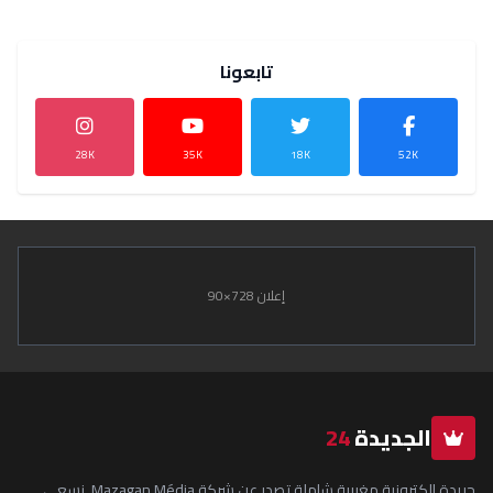
تابعونا
28K
35K
18K
52K
إعلان 728×90
الجديدة
24
جريدة إلكترونية مغربية شاملة تصدر عن شركة Mazagan Média. نسعى