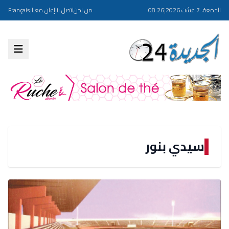
الجمعة، 7 غشت 2026
|
08:26
من نحن
اتصل بنا
إعلن معنا
|
Français
سيدي بنور