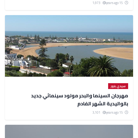
1,973
15 years ago
سيدي بنور
مهرجان السينما والبحر مولود سينمائي جديد
بالواليدية الشهر الفادم
3,101
15 years ago