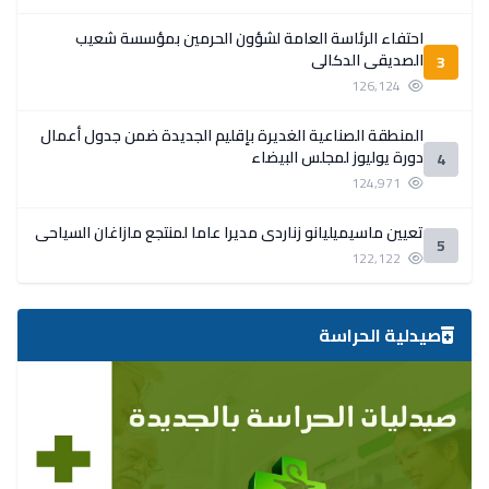
احتفاء الرئاسة العامة لشؤون الحرمين بمؤسسة شعيب
الصديقي الدكالي
3
126,124
المنطقة الصناعية الغديرة بإقليم الجديدة ضمن جدول أعمال
دورة يوليوز لمجلس البيضاء
4
124,971
تعيين ماسيميليانو زناردي مديرا عاما لمنتجع مازاغان السياحي
5
122,122
صيدلية الحراسة