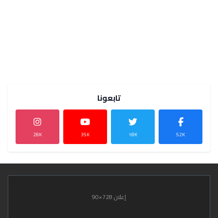
تابعونا
28K
35K
18K
52K
إعلان 728×90