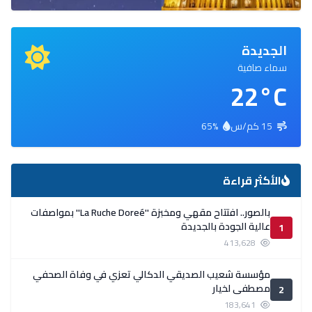
الجديدة
سماء صافية
22°C
15 كم/س
65%
الأكثر قراءة
بالصور.. افتتاح مقهي ومخبزة ''La Ruche Doreé'' بمواصفات
عالية الجودة بالجديدة
1
413,628
مؤسسة شعيب الصديقي الدكالي تعزي في وفاة الصحفي
مصطفى لخيار
2
183,641