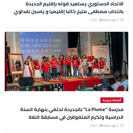
الاتحاد الدستوري يستعيد قوته بإقليم الجديدة
بانتخاب مصطفى مليح كاتبا إقليميا و ياسين لفداوي
رئيسا للمجلس الإقليمي
2,329
3 weeks ago
أنشطة تربوية
مدرسة ''La Plume'' بالجديدة تحتفي بنهاية السنة
الدراسية وتكرم المتفوقين في مسابقة اللغة
الإنجليزية
1,003
3 weeks ago