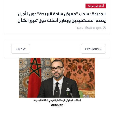
أخبار الجمعيات
الجديدة : سحب ''معرض ساحة البريجة'' دون تأجيل
يصدم المستفيدين ويطرح أسئلة حول تدبير الشأن
المحلي
1,450
4 weeks ago
Next »
« Previous