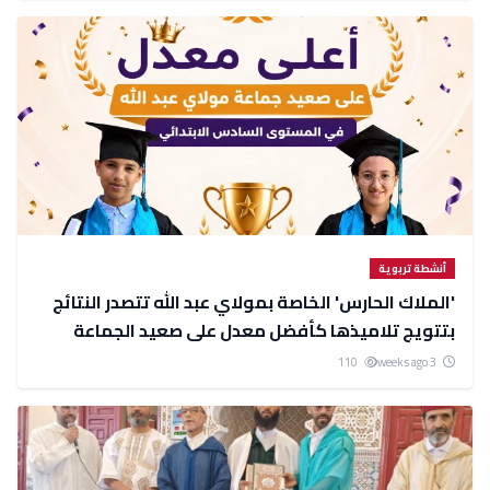
أنشطة تربوية
'الملاك الحارس' الخاصة بمولاي عبد الله تتصدر النتائج
بتتويج تلاميذها كأفضل معدل على صعيد الجماعة
110
3 weeks ago