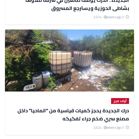
الجديدة.. الدرك يوقف ضالعين في سرقة نفذوها
بشاطى الحوزية ويسترجع المسروق
3,414
3 weeks ago
أولاد فرج
درك الجديدة يحجز كميات قياسية من "الماحيا" داخل
مصنع سري ضخم جراء تفكيكه
2,624
3 weeks ago