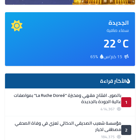
الجديدة
سماء صافية
22°C
15 كم/س
65%
الأكثر قراءة
بالصور.. افتتاح مقهي ومخبزة ''La Ruche Doreé'' بمواصفات
عالية الجودة بالجديدة
1
414,367
مؤسسة شعيب الصديقي الدكالي تعزي في وفاة الصحفي
مصطفى لخيار
2
184,375