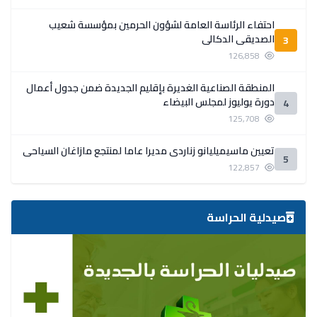
احتفاء الرئاسة العامة لشؤون الحرمين بمؤسسة شعيب
الصديقي الدكالي
3
126,858
المنطقة الصناعية الغديرة بإقليم الجديدة ضمن جدول أعمال
دورة يوليوز لمجلس البيضاء
4
125,708
تعيين ماسيميليانو زناردي مديرا عاما لمنتجع مازاغان السياحي
5
122,857
صيدلية الحراسة