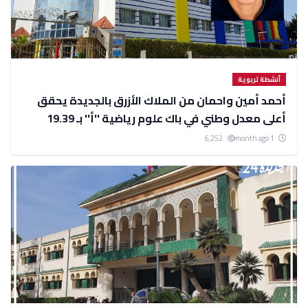
أنشطة تربوية
أحمد أمين واحمان من الملاك الأزرق بالجديدة يحقق
أعلى معدل وطني في باك علوم رياضية ''أ'' بـ 19.39
6,252
1 month ago