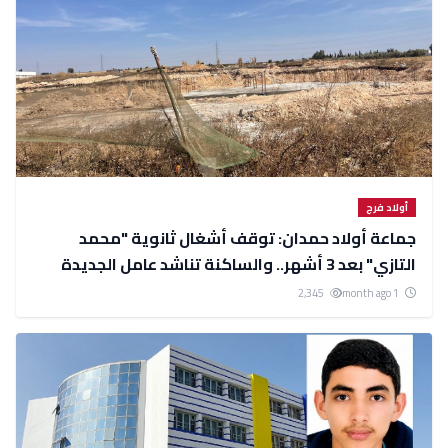
أولاد فرج
جماعة أولاد حمدان: توقف أشغال ثانوية "محمد
التازي" بعد 3 أشهر.. والساكنة تناشد عامل الجديدة
للتدخل
2,345
1 month ago