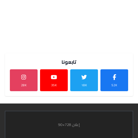
تابعونا
28K
35K
18K
52K
إعلان 728×90