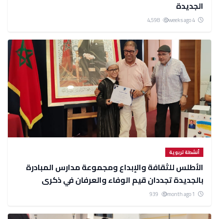
الجديدة
4,598
4 weeks ago
أنشطة تربوية
الأطلس للثقافة والإبداع ومجموعة مدارس المبادرة
بالجديدة تجددان قيم الوفاء والعرفان في ذكرى
إبراهيم الحجري.
939
1 month ago